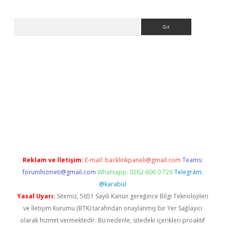
Arama
casino
Reklam ve İletişim:
E-mail:
backlinkpaneli@gmail.com
Teams:
forumhizmeti@gmail.com
Whatsapp: 0262 606 0 726
Telegram:
@karabul
Yasal Uyarı:
Sitemiz, 5651 Sayılı Kanun gereğince Bilgi Teknolojileri
ve İletişim Kurumu (BTK) tarafından onaylanmış bir Yer Sağlayıcı
olarak hizmet vermektedir. Bu nedenle, sitedeki içerikleri proaktif