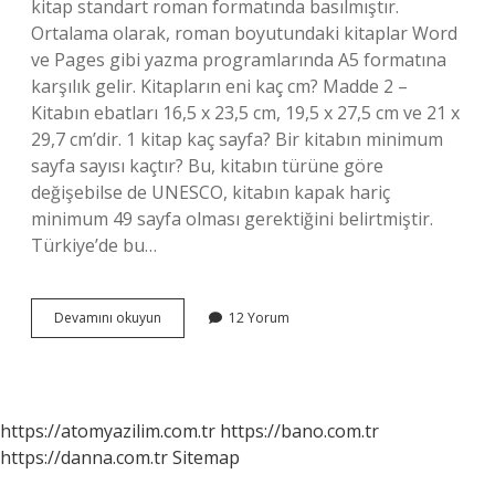
kitap standart roman formatında basılmıştır.
Ortalama olarak, roman boyutundaki kitaplar Word
ve Pages gibi yazma programlarında A5 formatına
karşılık gelir. Kitapların eni kaç cm? Madde 2 –
Kitabın ebatları 16,5 x 23,5 cm, 19,5 x 27,5 cm ve 21 x
29,7 cm’dir. 1 kitap kaç sayfa? Bir kitabın minimum
sayfa sayısı kaçtır? Bu, kitabın türüne göre
değişebilse de UNESCO, kitabın kapak hariç
minimum 49 sayfa olması gerektiğini belirtmiştir.
Türkiye’de bu…
Kitaplar
Devamını okuyun
12 Yorum
Kaça
Kaç
Olur
https://atomyazilim.com.tr
https://bano.com.tr
https://danna.com.tr
Sitemap