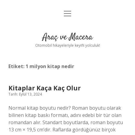
menüyü
Anasayfa
aç
Gizlilik Politikası
Araç ve Macera
Yasal Uyarı
Otomobil hikayeleriyle keyifli yolculuk!
Hakkımızda
Etiket:
1 milyon kitap nedir
Kitaplar Kaça Kaç Olur
Tarih: Eylül 13, 2024
Normal kitap boyutu nedir? Roman boyutu olarak
bilinen kitap baskı formatı, adını edebi bir tür olan
romandan alır. Standart boyutlarda, roman boyutu
13 cm × 19,5 cm’dir. Raflarda gördüğünüz birçok