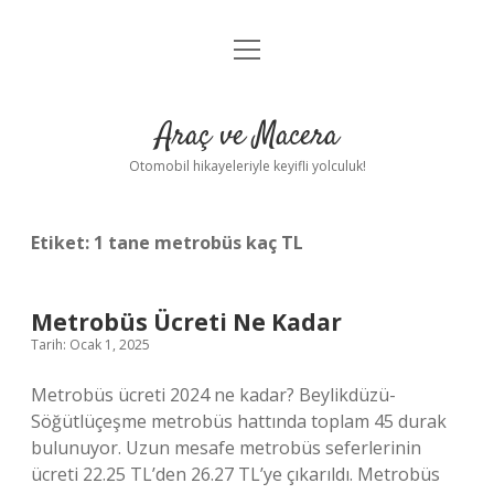
menüyü
Anasayfa
aç
Gizlilik Politikası
Araç ve Macera
Yasal Uyarı
Otomobil hikayeleriyle keyifli yolculuk!
Hakkımızda
Etiket:
1 tane metrobüs kaç TL
Metrobüs Ücreti Ne Kadar
Tarih: Ocak 1, 2025
Metrobüs ücreti 2024 ne kadar? Beylikdüzü-
Söğütlüçeşme metrobüs hattında toplam 45 durak
bulunuyor. Uzun mesafe metrobüs seferlerinin
ücreti 22.25 TL’den 26.27 TL’ye çıkarıldı. Metrobüs