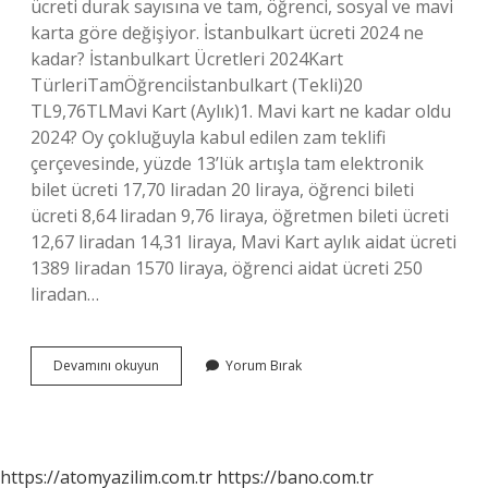
ücreti durak sayısına ve tam, öğrenci, sosyal ve mavi
karta göre değişiyor. İstanbulkart ücreti 2024 ne
kadar? İstanbulkart Ücretleri 2024Kart
TürleriTamÖğrenciİstanbulkart (Tekli)20
TL9,76TLMavi Kart (Aylık)1. Mavi kart ne kadar oldu
2024? Oy çokluğuyla kabul edilen zam teklifi
çerçevesinde, yüzde 13’lük artışla tam elektronik
bilet ücreti 17,70 liradan 20 liraya, öğrenci bileti
ücreti 8,64 liradan 9,76 liraya, öğretmen bileti ücreti
12,67 liradan 14,31 liraya, Mavi Kart aylık aidat ücreti
1389 liradan 1570 liraya, öğrenci aidat ücreti 250
liradan…
Metrobüs
Devamını okuyun
Yorum Bırak
Ücreti
Ne
Kadar
https://atomyazilim.com.tr
https://bano.com.tr