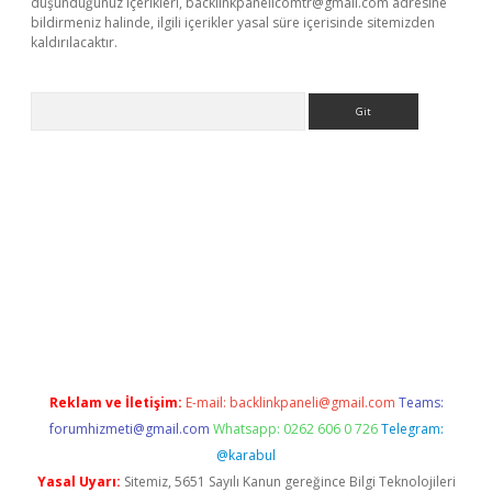
düşündüğünüz içerikleri,
backlinkpanelicomtr@gmail.com
adresine
bildirmeniz halinde, ilgili içerikler yasal süre içerisinde sitemizden
kaldırılacaktır.
Arama
ilbet casino
Reklam ve İletişim:
E-mail:
backlinkpaneli@gmail.com
Teams:
forumhizmeti@gmail.com
Whatsapp: 0262 606 0 726
Telegram:
@karabul
Yasal Uyarı:
Sitemiz, 5651 Sayılı Kanun gereğince Bilgi Teknolojileri