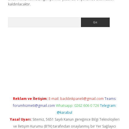
kaldırılacaktır.
Arama
ilbet casino
Reklam ve İletişim:
E-mail:
backlinkpaneli@gmail.com
Teams:
forumhizmeti@gmail.com
Whatsapp: 0262 606 0 726
Telegram:
@karabul
Yasal Uyarı:
Sitemiz, 5651 Sayılı Kanun gereğince Bilgi Teknolojileri
ve İletişim Kurumu (BTK) tarafından onaylanmış bir Yer Sağlayıcı