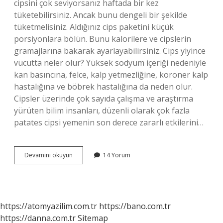
cipsini çok seviyorsanız haftada bir kez
tüketebilirsiniz. Ancak bunu dengeli bir şekilde
tüketmelisiniz. Aldığınız cips paketini küçük
porsiyonlara bölün. Bunu kalorilere ve cipslerin
gramajlarına bakarak ayarlayabilirsiniz. Cips yiyince
vücutta neler olur? Yüksek sodyum içeriği nedeniyle
kan basıncına, felce, kalp yetmezliğine, koroner kalp
hastalığına ve böbrek hastalığına da neden olur.
Cipsler üzerinde çok sayıda çalışma ve araştırma
yürüten bilim insanları, düzenli olarak çok fazla
patates cipsi yemenin son derece zararlı etkilerini…
Cips
Devamını okuyun
14 Yorum
Kas
Yapar
Mı
https://atomyazilim.com.tr
https://bano.com.tr
https://danna.com.tr
Sitemap