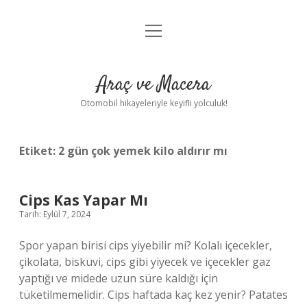
menüyü
Anasayfa
aç
Gizlilik Politikası
Araç ve Macera
Yasal Uyarı
Otomobil hikayeleriyle keyifli yolculuk!
Hakkımızda
Etiket:
2 gün çok yemek kilo aldırır mı
Cips Kas Yapar Mı
Tarih: Eylül 7, 2024
Spor yapan birisi cips yiyebilir mi? Kolalı içecekler,
çikolata, bisküvi, cips gibi yiyecek ve içecekler gaz
yaptığı ve midede uzun süre kaldığı için
tüketilmemelidir. Cips haftada kaç kez yenir? Patates