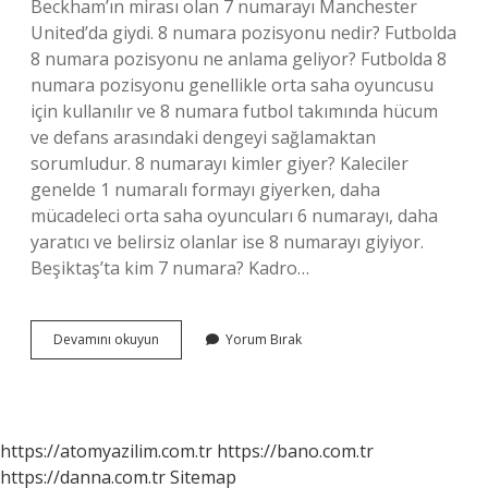
Beckham’ın mirası olan 7 numarayı Manchester
United’da giydi. 8 numara pozisyonu nedir? Futbolda
8 numara pozisyonu ne anlama geliyor? Futbolda 8
numara pozisyonu genellikle orta saha oyuncusu
için kullanılır ve 8 numara futbol takımında hücum
ve defans arasındaki dengeyi sağlamaktan
sorumludur. 8 numarayı kimler giyer? Kaleciler
genelde 1 numaralı formayı giyerken, daha
mücadeleci orta saha oyuncuları 6 numarayı, daha
yaratıcı ve belirsiz olanlar ise 8 numarayı giyiyor.
Beşiktaş’ta kim 7 numara? Kadro…
7
Devamını okuyun
Yorum Bırak
Numarayı
Kimler
Giyer
https://atomyazilim.com.tr
https://bano.com.tr
https://danna.com.tr
Sitemap