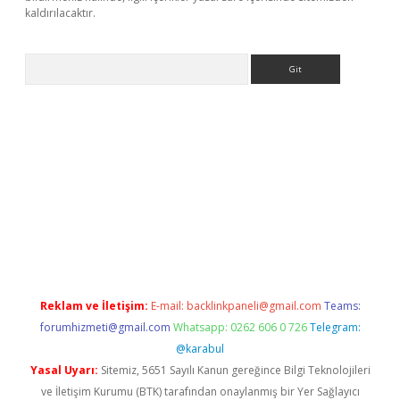
kaldırılacaktır.
Arama
bet casino
Reklam ve İletişim:
E-mail:
backlinkpaneli@gmail.com
Teams:
forumhizmeti@gmail.com
Whatsapp: 0262 606 0 726
Telegram:
@karabul
Yasal Uyarı:
Sitemiz, 5651 Sayılı Kanun gereğince Bilgi Teknolojileri
ve İletişim Kurumu (BTK) tarafından onaylanmış bir Yer Sağlayıcı