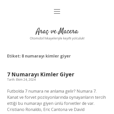
menüyü
Anasayfa
aç
Gizlilik Politikası
Araç ve Macera
Yasal Uyarı
Otomobil hikayeleriyle keyifli yolculuk!
Hakkımızda
Etiket:
8 numarayı kimler giyer
7 Numarayı Kimler Giyer
Tarih: Ekim 24, 2024
Futbolda 7 numara ne anlama gelir? Numara 7.
Kanat ve forvet pozisyonlarında oynayanların tercih
ettiği bu numarayı giyen ünlü forvetler de var.
Cristiano Ronaldo, Eric Cantona ve David