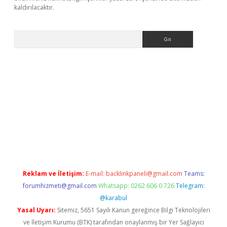
kaldırılacaktır.
Arama
lbet casino
Reklam ve İletişim:
E-mail:
backlinkpaneli@gmail.com
Teams:
forumhizmeti@gmail.com
Whatsapp: 0262 606 0 726
Telegram:
@karabul
Yasal Uyarı:
Sitemiz, 5651 Sayılı Kanun gereğince Bilgi Teknolojileri
ve İletişim Kurumu (BTK) tarafından onaylanmış bir Yer Sağlayıcı