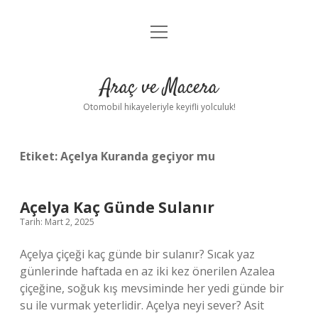
menüyü
Anasayfa
aç
Gizlilik Politikası
Araç ve Macera
Yasal Uyarı
Otomobil hikayeleriyle keyifli yolculuk!
Hakkımızda
Etiket:
Açelya Kuranda geçiyor mu
Açelya Kaç Günde Sulanır
Tarih: Mart 2, 2025
Açelya çiçeği kaç günde bir sulanır? Sıcak yaz
günlerinde haftada en az iki kez önerilen Azalea
çiçeğine, soğuk kış mevsiminde her yedi günde bir
su ile vurmak yeterlidir. Açelya neyi sever? Asit