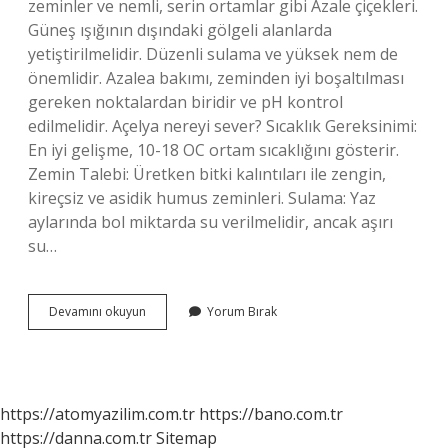
zeminler ve nemli, serin ortamlar gibi Azale çiçekleri.
Güneş ışığının dışındaki gölgeli alanlarda
yetiştirilmelidir. Düzenli sulama ve yüksek nem de
önemlidir. Azalea bakımı, zeminden iyi boşaltılması
gereken noktalardan biridir ve pH kontrol
edilmelidir. Açelya nereyi sever? Sıcaklık Gereksinimi:
En iyi gelişme, 10-18 OC ortam sıcaklığını gösterir.
Zemin Talebi: Üretken bitki kalıntıları ile zengin,
kireçsiz ve asidik humus zeminleri. Sulama: Yaz
aylarında bol miktarda su verilmelidir, ancak aşırı
su…
Açelya
Devamını okuyun
Yorum Bırak
Kaç
Günde
Sulanır
https://atomyazilim.com.tr
https://bano.com.tr
https://danna.com.tr
Sitemap