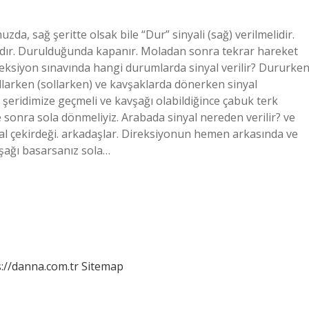
a, sağ şeritte olsak bile “Dur” sinyali (sağ) verilmelidir.
lıdır. Durulduğunda kapanır. Moladan sonra tekrar hareket
Direksiyon sınavında hangi durumlarda sinyal verilir? Dururken
ollarken (sollarken) ve kavşaklarda dönerken sinyal
eridimize geçmeli ve kavşağı olabildiğince çabuk terk
e sonra sola dönmeliyiz. Arabada sinyal nereden verilir? ve
inyal çekirdeği. arkadaşlar. Direksiyonun hemen arkasında ve
aşağı basarsanız sola…
://danna.com.tr
Sitemap