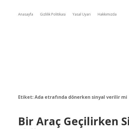
Anasayfa
Gizlilik Politikası
Yasal Uyarı
Hakkımızda
Etiket:
Ada etrafında dönerken sinyal verilir mi
Bir Araç Geçilirken S