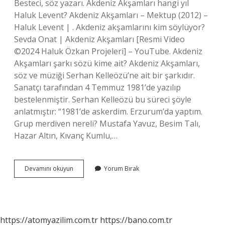
Besteci, söz yazarı. Akdeniz Akşamları hangi yıl
Haluk Levent? Akdeniz Akşamları – Mektup (2012) –
Haluk Levent | . Akdeniz akşamlarını kim söylüyor?
Sevda Onat | Akdeniz Akşamları [Resmi Video
©2024 Haluk Özkan Projeleri] – YouTube. Akdeniz
Akşamları şarkı sözü kime ait? Akdeniz Akşamları,
söz ve müziği Serhan Kelleözü’ne ait bir şarkıdır.
Sanatçı tarafından 4 Temmuz 1981’de yazılıp
bestelenmiştir. Serhan Kelleözü bu süreci şöyle
anlatmıştır: “1981’de askerdim. Erzurum’da yaptım.
Grup merdiven nereli? Mustafa Yavuz, Besim Talı,
Hazar Altın, Kıvanç Kumlu,…
Akdeniz
Devamını okuyun
Yorum Bırak
Akşamları
Söz
Müzik
Kime
Ait
https://atomyazilim.com.tr
https://bano.com.tr