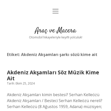
menüyü
Anasayfa
aç
Gizlilik Politikası
Araç ve Macera
Yasal Uyarı
Otomobil hikayeleriyle keyifli yolculuk!
Hakkımızda
Etiket:
Akdeniz Akşamları şarkı sözü kime ait
Akdeniz Akşamları Söz Müzik Kime
Ait
Tarih: Ekim 25, 2024
Akdeniz Akşamları kimin bestesi? Serhan Kelleözü
Akdeniz Akşamları / Besteci Serhan Kelleözü nereli?
Serhan Kelleözü (8 Ağustos 1959, Adana) müzisyen;