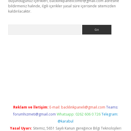
düşündüğünüz içerikleri,
backlinkpanelicomtr@gmail.com
adresine
bildirmeniz halinde, ilgili içerikler yasal süre içerisinde sitemizden
kaldırılacaktır.
Arama
ilbet casino
Reklam ve İletişim:
E-mail:
backlinkpaneli@gmail.com
Teams:
forumhizmeti@gmail.com
Whatsapp: 0262 606 0 726
Telegram:
@karabul
Yasal Uyarı:
Sitemiz, 5651 Sayılı Kanun gereğince Bilgi Teknolojileri