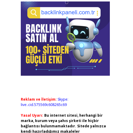
Reklam ve İletişim:
Skype:
live:.cid.575569c608265c69
Yasal Uyarı:
Bu internet sitesi, herhangi bir
marka, kurum veya şahıs şirketi ile hiçbir
bağlantısı bulunmamaktadır. Sitede yalnızca
kendi hazırladığımız makaleler