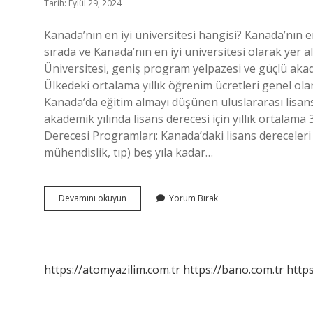
Tarih: Eylül 29, 2024
Kanada’nın en iyi üniversitesi hangisi? Kanada’nın e
sırada ve Kanada’nın en iyi üniversitesi olarak yer
Üniversitesi, geniş program yelpazesi ve güçlü aka
Ülkedeki ortalama yıllık öğrenim ücretleri genel ol
Kanada’da eğitim almayı düşünen uluslararası lisans 
akademik yılında lisans derecesi için yıllık ortalama 
Derecesi Programları: Kanada’daki lisans dereceleri 
mühendislik, tıp) beş yıla kadar…
Kanadada
Devamını okuyun
Yorum Bırak
Kaç
Tane
Üniversite
Var
https://atomyazilim.com.tr
https://bano.com.tr
https