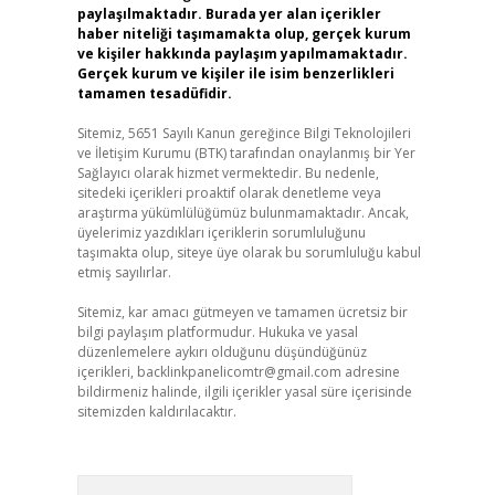
paylaşılmaktadır. Burada yer alan içerikler
haber niteliği taşımamakta olup, gerçek kurum
ve kişiler hakkında paylaşım yapılmamaktadır.
Gerçek kurum ve kişiler ile isim benzerlikleri
tamamen tesadüfidir.
Sitemiz, 5651 Sayılı Kanun gereğince Bilgi Teknolojileri
ve İletişim Kurumu (BTK) tarafından onaylanmış bir Yer
Sağlayıcı olarak hizmet vermektedir. Bu nedenle,
sitedeki içerikleri proaktif olarak denetleme veya
araştırma yükümlülüğümüz bulunmamaktadır. Ancak,
üyelerimiz yazdıkları içeriklerin sorumluluğunu
taşımakta olup, siteye üye olarak bu sorumluluğu kabul
etmiş sayılırlar.
Sitemiz, kar amacı gütmeyen ve tamamen ücretsiz bir
bilgi paylaşım platformudur. Hukuka ve yasal
düzenlemelere aykırı olduğunu düşündüğünüz
içerikleri,
backlinkpanelicomtr@gmail.com
adresine
bildirmeniz halinde, ilgili içerikler yasal süre içerisinde
sitemizden kaldırılacaktır.
Arama