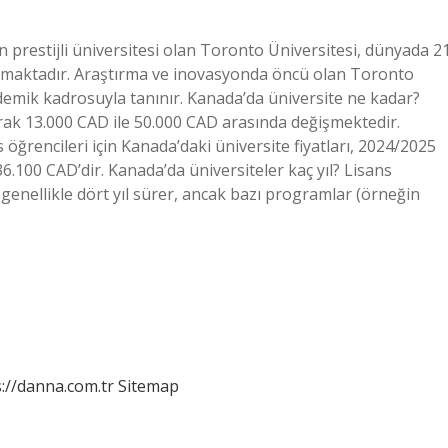
n prestijli üniversitesi olan Toronto Üniversitesi, dünyada 21
 almaktadır. Araştırma ve inovasyonda öncü olan Toronto
demik kadrosuyla tanınır. Kanada’da üniversite ne kadar?
arak 13.000 CAD ile 50.000 CAD arasında değişmektedir.
öğrencileri için Kanada’daki üniversite fiyatları, 2024/2025
36.100 CAD’dir. Kanada’da üniversiteler kaç yıl? Lisans
genellikle dört yıl sürer, ancak bazı programlar (örneğin
://danna.com.tr
Sitemap