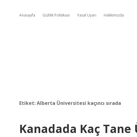
Anasayfa
Gizlilik Politikası
Yasal Uyarı
Hakkımızda
Etiket:
Alberta Üniversitesi kaçıncı sırada
Kanadada Kaç Tane Ü