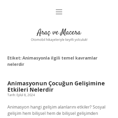
menüyü
Anasayfa
aç
Gizlilik Politikası
Araç ve Macera
Yasal Uyarı
Otomobil hikayeleriyle keyifli yolculuk!
Hakkımızda
Etiket:
Animasyonla ilgili temel kavramlar
nelerdir
Animasyonun Çocuğun Gelişimine
Etkileri Nelerdir
Tarih: Eylül 8, 2024
Animasyon hangi gelişim alanlarını etkiler? Sosyal
gelişim hem bilişsel hem de bilişsel gelişimden