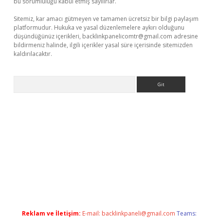
bu sorumluluğu kabul etmiş sayılırlar.
Sitemiz, kar amacı gütmeyen ve tamamen ücretsiz bir bilgi paylaşım
platformudur. Hukuka ve yasal düzenlemelere aykırı olduğunu
düşündüğünüz içerikleri,
backlinkpanelicomtr@gmail.com
adresine
bildirmeniz halinde, ilgili içerikler yasal süre içerisinde sitemizden
kaldırılacaktır.
Arama
lbet casino
Reklam ve İletişim:
E-mail:
backlinkpaneli@gmail.com
Teams: