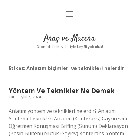
menüyü
Anasayfa
aç
Gizlilik Politikası
Araç ve Macera
Yasal Uyarı
Otomobil hikayeleriyle keyifli yolculuk!
Hakkımızda
Etiket:
Anlatım biçimleri ve teknikleri nelerdir
Yöntem Ve Teknikler Ne Demek
Tarih: Eylül 8, 2024
Anlatım yöntem ve teknikleri nelerdir? Anlatım
Yöntemi Teknikleri Anlatım (Konferans) Gayriresmi
Öğretmen Konuşması Brifing (Sunum) Deklarasyon
(Basın Bülteni) Nutuk (Söylev) Konferans. Yöntem