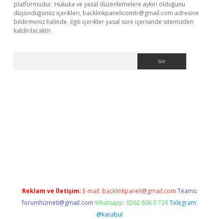
platformudur. Hukuka ve yasal düzenlemelere aykırı olduğunu
düşündüğünüz içerikleri,
backlinkpanelicomtr@gmail.com
adresine
bildirmeniz halinde, ilgili içerikler yasal süre içerisinde sitemizden
kaldırılacaktır.
Arama
ilbet casino
Reklam ve İletişim:
E-mail:
backlinkpaneli@gmail.com
Teams:
forumhizmeti@gmail.com
Whatsapp: 0262 606 0 726
Telegram:
@karabul