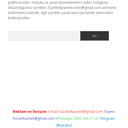
platformudur. Hukuka ve yasal düzenlemelere aykırı olduğunu
düşündüğünüz içerikleri,
backlinkpanelicomtr@gmail.com
adresine
bildirmeniz halinde, ilgili içerikler yasal süre içerisinde sitemizden
kaldırılacaktır.
Arama
lbet casino
Reklam ve İletişim:
E-mail:
backlinkpaneli@gmail.com
Teams:
forumhizmeti@gmail.com
Whatsapp: 0262 606 0 726
Telegram:
@karabul