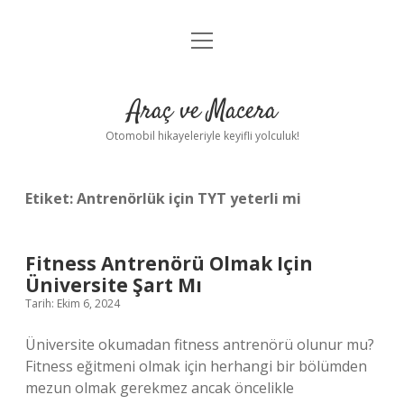
menüyü
Anasayfa
aç
Gizlilik Politikası
Araç ve Macera
Yasal Uyarı
Otomobil hikayeleriyle keyifli yolculuk!
Hakkımızda
Etiket:
Antrenörlük için TYT yeterli mi
Fitness Antrenörü Olmak Için
Üniversite Şart Mı
Tarih: Ekim 6, 2024
Üniversite okumadan fitness antrenörü olunur mu?
Fitness eğitmeni olmak için herhangi bir bölümden
mezun olmak gerekmez ancak öncelikle