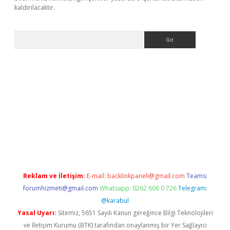
kaldırılacaktır.
Arama
ilbet casino
Reklam ve İletişim:
E-mail:
backlinkpaneli@gmail.com
Teams:
forumhizmeti@gmail.com
Whatsapp: 0262 606 0 726
Telegram:
@karabul
Yasal Uyarı:
Sitemiz, 5651 Sayılı Kanun gereğince Bilgi Teknolojileri
ve İletişim Kurumu (BTK) tarafından onaylanmış bir Yer Sağlayıcı