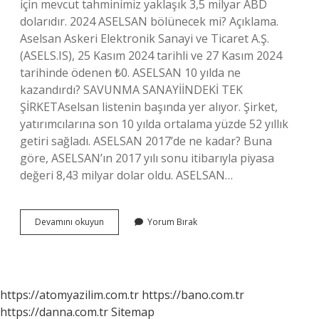
için mevcut tahminimiz yaklaşık 3,5 milyar ABD
dolarıdır. 2024 ASELSAN bölünecek mi? Açıklama.
Aselsan Askeri Elektronik Sanayi ve Ticaret A.Ş.
(ASELS.IS), 25 Kasım 2024 tarihli ve 27 Kasım 2024
tarihinde ödenen ₺0. ASELSAN 10 yılda ne
kazandırdı? SAVUNMA SANAYİİNDEKİ TEK
ŞİRKETAselsan listenin başında yer alıyor. Şirket,
yatırımcılarına son 10 yılda ortalama yüzde 52 yıllık
getiri sağladı. ASELSAN 2017’de ne kadar? Buna
göre, ASELSAN’ın 2017 yılı sonu itibarıyla piyasa
değeri 8,43 milyar dolar oldu. ASELSAN…
Aselsan
Devamını okuyun
Yorum Bırak
Hedef
Fiyat
Ne
Kadar
https://atomyazilim.com.tr
https://bano.com.tr
https://danna.com.tr
Sitemap