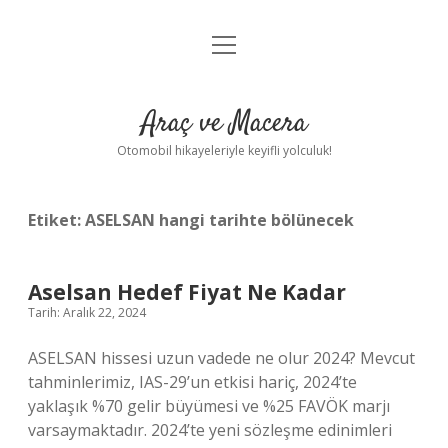
menüyü
Anasayfa
aç
Gizlilik Politikası
Araç ve Macera
Yasal Uyarı
Otomobil hikayeleriyle keyifli yolculuk!
Hakkımızda
Etiket:
ASELSAN hangi tarihte bölünecek
Aselsan Hedef Fiyat Ne Kadar
Tarih: Aralık 22, 2024
ASELSAN hissesi uzun vadede ne olur 2024? Mevcut
tahminlerimiz, IAS-29’un etkisi hariç, 2024’te
yaklaşık %70 gelir büyümesi ve %25 FAVÖK marjı
varsaymaktadır. 2024’te yeni sözleşme edinimleri