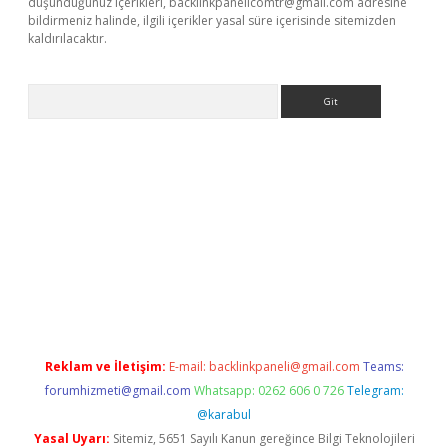
düşündüğünüz içerikleri,
backlinkpanelicomtr@gmail.com
adresine
bildirmeniz halinde, ilgili içerikler yasal süre içerisinde sitemizden
kaldırılacaktır.
Arama
ilbet casino
Reklam ve İletişim:
E-mail:
backlinkpaneli@gmail.com
Teams:
forumhizmeti@gmail.com
Whatsapp: 0262 606 0 726
Telegram:
@karabul
Yasal Uyarı:
Sitemiz, 5651 Sayılı Kanun gereğince Bilgi Teknolojileri