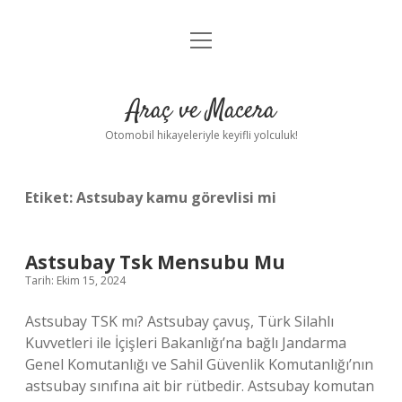
menüyü
Anasayfa
aç
Gizlilik Politikası
Araç ve Macera
Yasal Uyarı
Otomobil hikayeleriyle keyifli yolculuk!
Hakkımızda
Etiket:
Astsubay kamu görevlisi mi
Astsubay Tsk Mensubu Mu
Tarih: Ekim 15, 2024
Astsubay TSK mı? Astsubay çavuş, Türk Silahlı
Kuvvetleri ile İçişleri Bakanlığı’na bağlı Jandarma
Genel Komutanlığı ve Sahil Güvenlik Komutanlığı’nın
astsubay sınıfına ait bir rütbedir. Astsubay komutan