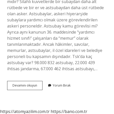
mıdır? Silahlı kuvvetlerde bir subaydan daha alt
rütbede ve bir er ve astsubaydan daha üst rütbede
olan asker. Astsubaylar, askeri hiyerarşide
subaylara yardımcı olmak üzere görevlendirilen
askeri personeldir. Astsubay kamu görevlisi mi?
Ayrıca aynı kanunun 36. maddesinde “yardımcı
hizmet sınıfı” çalışanları da “memur” olarak
tanımlanmaktadır. Ancak hâkimler, savcılar,
memurlar, astsubaylar, il özel idareleri ve belediye
personeli bu kapsamın dışındadır. Tsk’da kaç
astsubay var? 98.000 832 astsubay, 22.000 439
ihtisas jandarma, 67.000 462 ihtisas astsubayı,…
Astsubay
Devamını okuyun
Yorum Bırak
Tsk
Mensubu
Mu
https://atomyazilim.com.tr
https://bano.com.tr