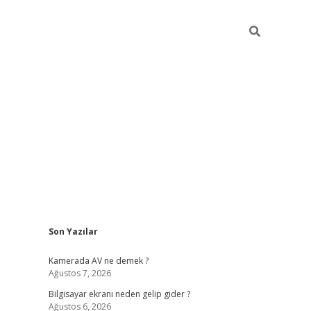
Sidebar
Son Yazılar
ilbet casi
Kamerada AV ne demek ?
Ağustos 7, 2026
Bilgisayar ekranı neden gelip gider ?
Ağustos 6, 2026