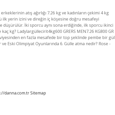
rkeklerinin atış ağırlığı 7.26 kg ve kadınların çekimi 4 kg
ü ilk yerin izini ve direğin iç köşesine doğru mesafeyi
 düşürülür. İki sporcu aynı sona erdiğinde, ilk sporcu ikinci
ülle kaç kg? Ladylargüllecirit4kg600 GRERS MEN7.26 KG800 GR
eviyesinden en fazla mesafede bir top şeklinde pembe bir gül
ar ve Eski Olimpiyat Oyunlarında 6. Gülle atma nedir? Rose -
://danna.com.tr
Sitemap