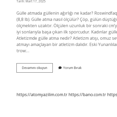
Tarih: Mart 17, 2025
Gülle atmada güllenin ağırlığı ne kadar? Roswindfaq e
(8,8 lb). Gülle atma nasıl ölçülür? Çöp, gülün düştüğ
ölçmekten uzaktır. Ölçülen uzunluk bir sonraki cm’ye
iyi sonlarıyla başa çıkan ilk sporcudur. Kadınlar g
Atletizmde gülle atma nedir? Atletizm atışı, omuz s
atmayı amaçlayan bir atletizm dalıdır. Eski Yunanlıl
trow:…
Dudak
Devamını okuyun
Yorum Bırak
Talimi
Ne
Demek
https://atomyazilim.com.tr
https://bano.com.tr
https