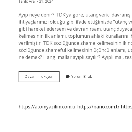
Tarih: Aralık 21, 2024
Ayıp neye denir? TDK’ya göre, utanç verici davranış u
ihtiyaçlarımızı olduğu gibi ifade ettiğimizde “utanç 
gibi hareket edersem ve davranırsam, utanç duyac
kelimesinin ilk anlamı, toplumun ahlaki kurallarını 
verilmiştir. TDK sözlüğünde shame kelimesinin ikinci
sözlüğünde shameful kelimesinin üçüncü anlamı, utan
ne demek? Hangi mallar ayıplı sayılır? Ayıplı mal, te
Ayıp
Devamını okuyun
Yorum Bırak
Bir
Şey
Ne
Demek
https://atomyazilim.com.tr
https://bano.com.tr
https