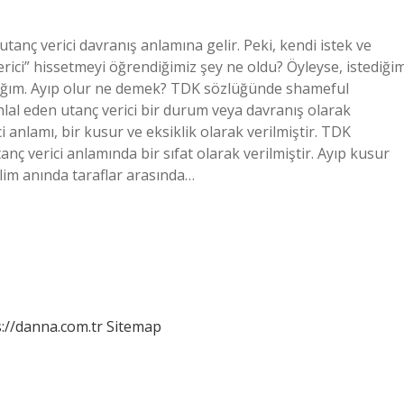
tanç verici davranış anlamına gelir. Peki, kendi istek ve
verici” hissetmeyi öğrendiğimiz şey ne oldu? Öyleyse, istediği
ağım. Ayıp olur ne demek? TDK sözlüğünde shameful
ihlal eden utanç verici bir durum veya davranış olarak
 anlamı, bir kusur ve eksiklik olarak verilmiştir. TDK
ç verici anlamında bir sıfat olarak verilmiştir. Ayıp kusur
slim anında taraflar arasında…
://danna.com.tr
Sitemap