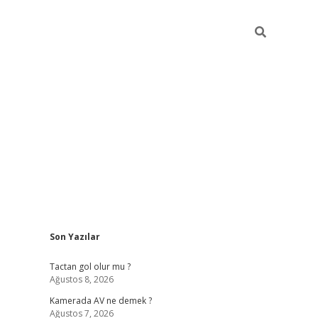
Sidebar
Son Yazılar
ilbet casi
Tactan gol olur mu ?
Ağustos 8, 2026
Kamerada AV ne demek ?
Ağustos 7, 2026