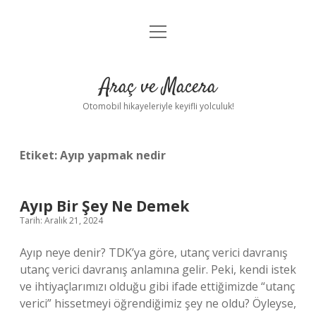
menüyü
Anasayfa
aç
Gizlilik Politikası
Araç ve Macera
Yasal Uyarı
Otomobil hikayeleriyle keyifli yolculuk!
Hakkımızda
Etiket:
Ayıp yapmak nedir
Ayıp Bir Şey Ne Demek
Tarih: Aralık 21, 2024
Ayıp neye denir? TDK’ya göre, utanç verici davranış
utanç verici davranış anlamına gelir. Peki, kendi istek
ve ihtiyaçlarımızı olduğu gibi ifade ettiğimizde “utanç
verici” hissetmeyi öğrendiğimiz şey ne oldu? Öyleyse,