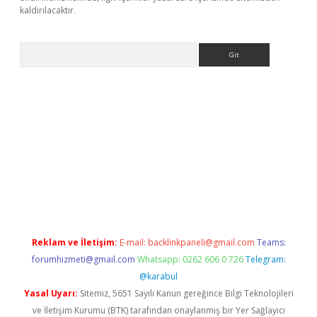
kaldırılacaktır.
Arama
ilbet casino
Reklam ve İletişim:
E-mail:
backlinkpaneli@gmail.com
Teams:
forumhizmeti@gmail.com
Whatsapp: 0262 606 0 726
Telegram:
@karabul
Yasal Uyarı:
Sitemiz, 5651 Sayılı Kanun gereğince Bilgi Teknolojileri
ve İletişim Kurumu (BTK) tarafından onaylanmış bir Yer Sağlayıcı