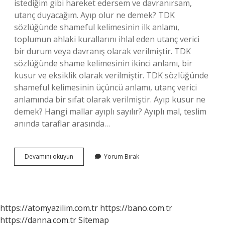
istediğim gibi hareket edersem ve davranırsam,
utanç duyacağım. Ayıp olur ne demek? TDK
sözlüğünde shameful kelimesinin ilk anlamı,
toplumun ahlaki kurallarını ihlal eden utanç verici
bir durum veya davranış olarak verilmiştir. TDK
sözlüğünde shame kelimesinin ikinci anlamı, bir
kusur ve eksiklik olarak verilmiştir. TDK sözlüğünde
shameful kelimesinin üçüncü anlamı, utanç verici
anlamında bir sıfat olarak verilmiştir. Ayıp kusur ne
demek? Hangi mallar ayıplı sayılır? Ayıplı mal, teslim
anında taraflar arasında…
Ayıp
Devamını okuyun
Yorum Bırak
Bir
Şey
Ne
Demek
https://atomyazilim.com.tr
https://bano.com.tr
https://danna.com.tr
Sitemap