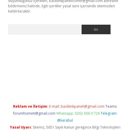
düşündüğünüz içerikleri,
backlinkpanelicomtr@gmail.com
adresine
bildirmeniz halinde, ilgili içerikler yasal süre içerisinde sitemizden
kaldırılacaktır.
Arama
ilbet casino
Reklam ve İletişim:
E-mail:
backlinkpaneli@gmail.com
Teams:
forumhizmeti@gmail.com
Whatsapp: 0262 606 0 726
Telegram:
@karabul
Yasal Uyarı:
Sitemiz, 5651 Sayılı Kanun gereğince Bilgi Teknolojileri