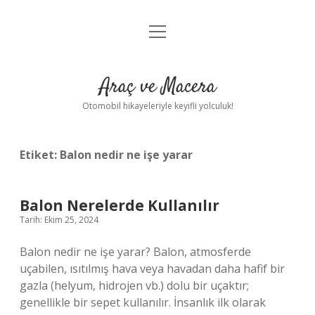
menüyü
Anasayfa
aç
Gizlilik Politikası
Araç ve Macera
Yasal Uyarı
Otomobil hikayeleriyle keyifli yolculuk!
Hakkımızda
Etiket:
Balon nedir ne işe yarar
Balon Nerelerde Kullanılır
Tarih: Ekim 25, 2024
Balon nedir ne işe yarar? Balon, atmosferde
uçabilen, ısıtılmış hava veya havadan daha hafif bir
gazla (helyum, hidrojen vb.) dolu bir uçaktır;
genellikle bir sepet kullanılır. İnsanlık ilk olarak