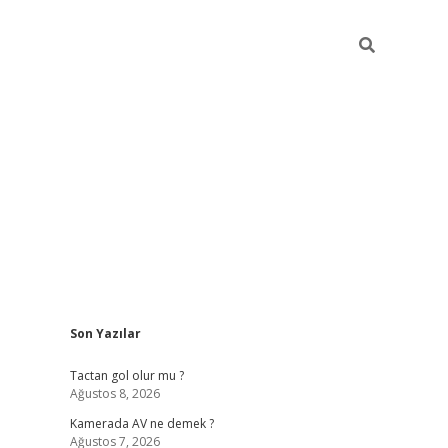
Sidebar
Son Yazılar
ilbet casi
Tactan gol olur mu ?
Ağustos 8, 2026
Kamerada AV ne demek ?
Ağustos 7, 2026