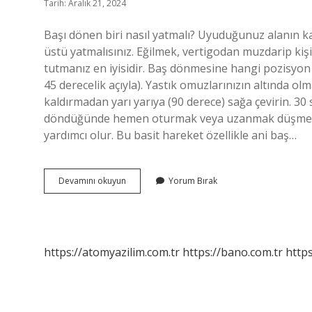
Tarih: Aralık 21, 2024
Başı dönen biri nasıl yatmalı? Uyuduğunuz alanın ka
üstü yatmalısınız. Eğilmek, vertigodan muzdarip kişi
tutmanız en iyisidir. Baş dönmesine hangi pozisyon iy
45 derecelik açıyla). Yastık omuzlarınızın altında ol
kaldırmadan yarı yarıya (90 derece) sağa çevirin. 3
döndüğünde hemen oturmak veya uzanmak düşme ri
yardımcı olur. Bu basit hareket özellikle ani baş…
Baş
Devamını okuyun
Yorum Bırak
Dönmesi
Olan
Nasıl
Yatmalı
https://atomyazilim.com.tr
https://bano.com.tr
https