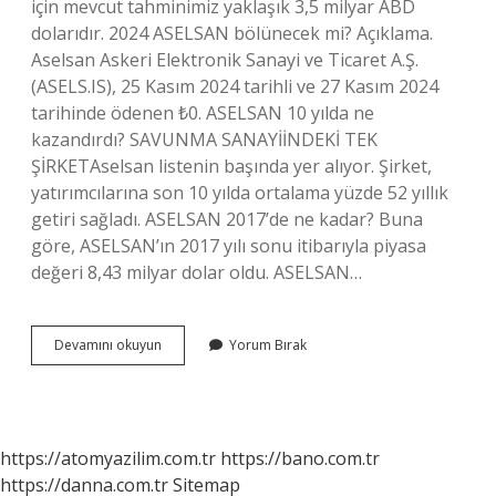
için mevcut tahminimiz yaklaşık 3,5 milyar ABD
dolarıdır. 2024 ASELSAN bölünecek mi? Açıklama.
Aselsan Askeri Elektronik Sanayi ve Ticaret A.Ş.
(ASELS.IS), 25 Kasım 2024 tarihli ve 27 Kasım 2024
tarihinde ödenen ₺0. ASELSAN 10 yılda ne
kazandırdı? SAVUNMA SANAYİİNDEKİ TEK
ŞİRKETAselsan listenin başında yer alıyor. Şirket,
yatırımcılarına son 10 yılda ortalama yüzde 52 yıllık
getiri sağladı. ASELSAN 2017’de ne kadar? Buna
göre, ASELSAN’ın 2017 yılı sonu itibarıyla piyasa
değeri 8,43 milyar dolar oldu. ASELSAN…
Aselsan
Devamını okuyun
Yorum Bırak
Hedef
Fiyat
Ne
Kadar
https://atomyazilim.com.tr
https://bano.com.tr
https://danna.com.tr
Sitemap