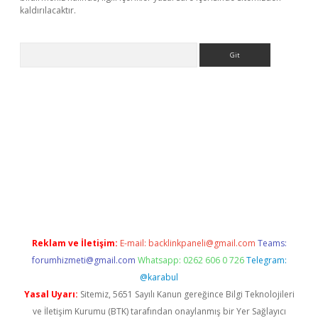
kaldırılacaktır.
Arama
casino
Reklam ve İletişim:
E-mail:
backlinkpaneli@gmail.com
Teams:
forumhizmeti@gmail.com
Whatsapp: 0262 606 0 726
Telegram:
@karabul
Yasal Uyarı:
Sitemiz, 5651 Sayılı Kanun gereğince Bilgi Teknolojileri
ve İletişim Kurumu (BTK) tarafından onaylanmış bir Yer Sağlayıcı