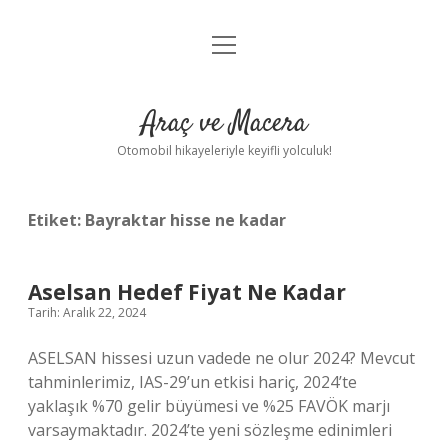
menüyü
Anasayfa
aç
Gizlilik Politikası
Araç ve Macera
Yasal Uyarı
Otomobil hikayeleriyle keyifli yolculuk!
Hakkımızda
Etiket:
Bayraktar hisse ne kadar
Aselsan Hedef Fiyat Ne Kadar
Tarih: Aralık 22, 2024
ASELSAN hissesi uzun vadede ne olur 2024? Mevcut
tahminlerimiz, IAS-29’un etkisi hariç, 2024’te
yaklaşık %70 gelir büyümesi ve %25 FAVÖK marjı
varsaymaktadır. 2024’te yeni sözleşme edinimleri