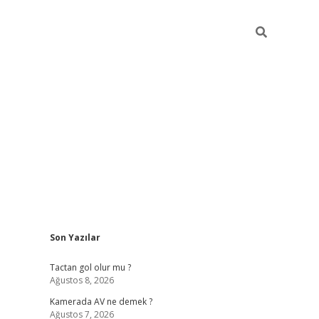
Sidebar
Son Yazılar
ilbet casi
Tactan gol olur mu ?
Ağustos 8, 2026
Kamerada AV ne demek ?
Ağustos 7, 2026