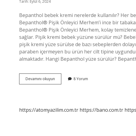
Tarih: Eylül 6, 2024
Bepanthol bebek kremi nerelerde kullanılır? Her b
Bepanthol® Pişik Önleyici Merhem’i ince bir tabaka
Bepanthol® Pişik Önleyici Merhem, kolay temizlene
sağlar. Pişik kremi bebek yüzüne sürülür mü? Bebekl
pişik kremi yüze sürülse de bazı sebeplerden dolayı 
paraben içermeyen bu ürün her cilt tipine uygundur, t
almaktadır. Hangi Bepanthol yüze sürülür? Bepanth
Bepanthol
Devamını okuyun
8 Yorum
Krem
Bebek
Yüzüne
Sürülür
Mü
https://atomyazilim.com.tr
https://bano.com.tr
https