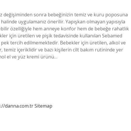
ez değişiminden sonra bebeğinizin temiz ve kuru poposuna
 halinde uygulamanız önerilir. Yapışkan olmayan yapısıyla
bilir özelliğiyle hem anneye konfor hem de bebeğe rahatlık
er için üretilen ve pişik tedavisinde kullanılan Sebamed
pek tercih edilmemektedir. Bebekler için üretilen, alkol ve
emiz içeriklidir ve bazı kişilerin cilt bakım rutininde yer
ol el ve yüz kremi ürünü…
://danna.com.tr
Sitemap