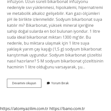
infüzyon. Uzun süreli bikarbonat infüzyonu
nedeniyle sıvı yüklenmesi, hipokalemi, hipernatremi
ve metabolik alkaloz gelişebilir. Kan gazı ölçümleri
pH ile birlikte izlenmelidir. Sodyum bikarbonat suya
katılır mı? Bikarbonat, yüksek mineral içeriğine
sahip doğal sularda en bol bulunan iyondur. 1 litre
suda ideal bikarbonat miktarı 1300 mg’dır. Bu
nedenle, bu miktara ulaşmak için 1 litre suya
yaklaşık yarım çay kaşığı (1,5 g) sodyum bikarbonat
karıştırmak uygundur. Sodyum bikarbonat çözeltisi
nasıl hazırlanır? 5 M sodyum bikarbonat çözeltisinin
hacminin 1 litre olduğunu varsayarak, şu…
Sodyum
Devamını okuyun
Yorum Bırak
Bikarbonat
Ne
Ile
Sulandırılır
https://atomyazilim.com.tr
https://bano.com.tr