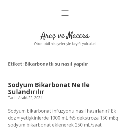
menüyü
Anasayfa
aç
Gizlilik Politikası
Araç ve Macera
Yasal Uyarı
Otomobil hikayeleriyle keyifli yolculuk!
Hakkımızda
Etiket:
Bikarbonatlı su nasıl yapılır
Sodyum Bikarbonat Ne Ile
Sulandırılır
Tarih: Aralık 22, 2024
Sodyum bikarbonat infüzyonu nasıl hazırlanır? Ek
doz = yetişkinlerde 1000 mL %5 dekstroza 150 mEq
sodyum bikarbonat eklenerek 250 mL/saat