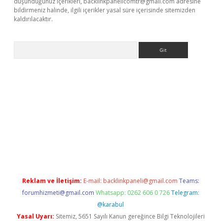
düşündüğünüz içerikleri,
backlinkpanelicomtr@gmail.com
adresine
bildirmeniz halinde, ilgili içerikler yasal süre içerisinde sitemizden
kaldırılacaktır.
Arama
ilbet casino
Reklam ve İletişim:
E-mail:
backlinkpaneli@gmail.com
Teams:
forumhizmeti@gmail.com
Whatsapp: 0262 606 0 726
Telegram:
@karabul
Yasal Uyarı:
Sitemiz, 5651 Sayılı Kanun gereğince Bilgi Teknolojileri