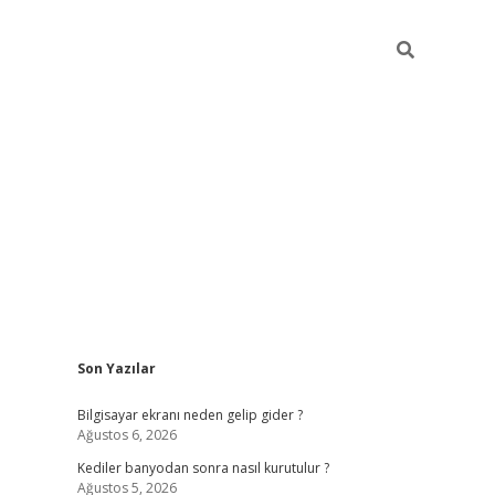
Sidebar
Son Yazılar
ilbet casi
Bilgisayar ekranı neden gelip gider ?
Ağustos 6, 2026
Kediler banyodan sonra nasıl kurutulur ?
Ağustos 5, 2026