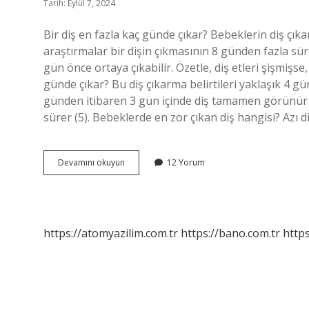
Tarih: Eylül 7, 2024
Bir diş en fazla kaç günde çıkar? Bebeklerin diş çı
araştırmalar bir dişin çıkmasının 8 günden fazla s
gün önce ortaya çıkabilir. Özetle, diş etleri şişmişse
günde çıkar? Bu diş çıkarma belirtileri yaklaşık 4 
günden itibaren 3 gün içinde diş tamamen görünür ha
sürer (5). Bebeklerde en zor çıkan diş hangisi? Azı di
Dişler
Devamını okuyun
12 Yorum
Kaç
Gün
Arayla
Çıkar
https://atomyazilim.com.tr
https://bano.com.tr
https