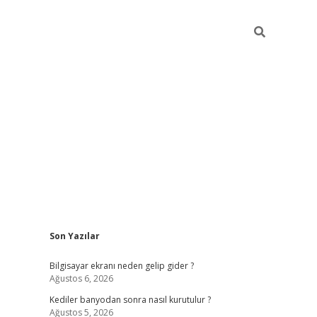
Sidebar
Son Yazılar
ilbet casi
Bilgisayar ekranı neden gelip gider ?
Ağustos 6, 2026
Kediler banyodan sonra nasıl kurutulur ?
Ağustos 5, 2026