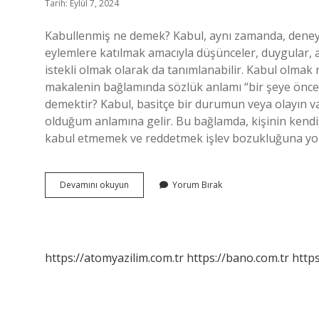
Tarih: Eylül 7, 2024
Kabullenmiş ne demek? Kabul, aynı zamanda, deney
eylemlere katılmak amacıyla düşünceler, duygular, an
istekli olmak olarak da tanımlanabilir. Kabul olmak
makalenin bağlamında sözlük anlamı “bir şeye önce
demektir? Kabul, basitçe bir durumun veya olayın 
olduğum anlamına gelir. Bu bağlamda, kişinin kendis
kabul etmemek ve reddetmek işlev bozukluğuna yol 
Kabul
Devamını okuyun
Yorum Bırak
Edilen
Ne
Demek
https://atomyazilim.com.tr
https://bano.com.tr
https