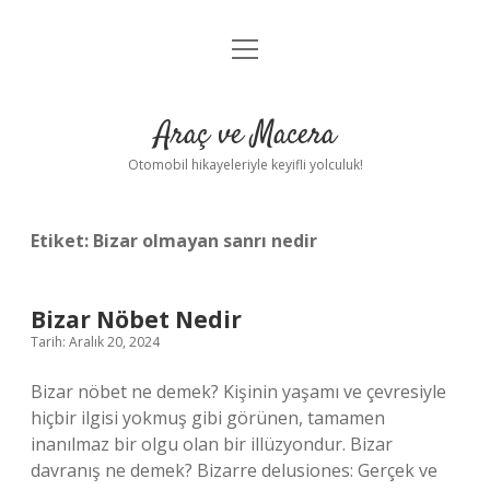
menüyü
Anasayfa
aç
Gizlilik Politikası
Araç ve Macera
Yasal Uyarı
Otomobil hikayeleriyle keyifli yolculuk!
Hakkımızda
Etiket:
Bizar olmayan sanrı nedir
Bizar Nöbet Nedir
Tarih: Aralık 20, 2024
Bizar nöbet ne demek? Kişinin yaşamı ve çevresiyle
hiçbir ilgisi yokmuş gibi görünen, tamamen
inanılmaz bir olgu olan bir illüzyondur. Bizar
davranış ne demek? Bizarre delusiones: Gerçek ve