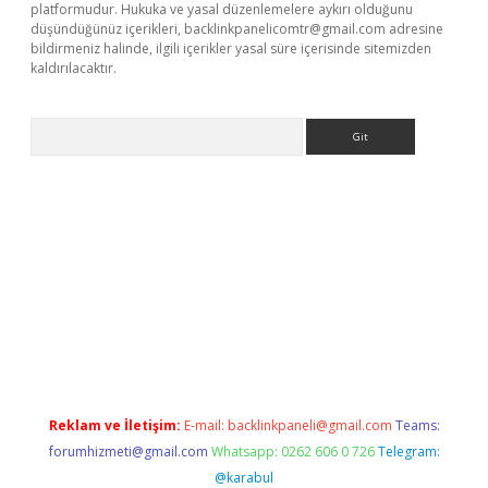
platformudur. Hukuka ve yasal düzenlemelere aykırı olduğunu
düşündüğünüz içerikleri,
backlinkpanelicomtr@gmail.com
adresine
bildirmeniz halinde, ilgili içerikler yasal süre içerisinde sitemizden
kaldırılacaktır.
Arama
o
Reklam ve İletişim:
E-mail:
backlinkpaneli@gmail.com
Teams:
forumhizmeti@gmail.com
Whatsapp: 0262 606 0 726
Telegram:
@karabul