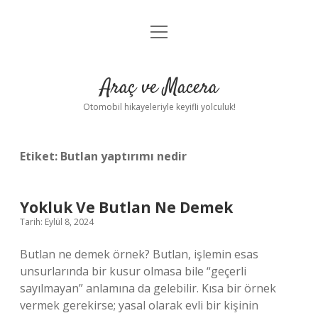
menüyü
Anasayfa
aç
Gizlilik Politikası
Araç ve Macera
Yasal Uyarı
Otomobil hikayeleriyle keyifli yolculuk!
Hakkımızda
Etiket:
Butlan yaptırımı nedir
Yokluk Ve Butlan Ne Demek
Tarih: Eylül 8, 2024
Butlan ne demek örnek? Butlan, işlemin esas
unsurlarında bir kusur olmasa bile “geçerli
sayılmayan” anlamına da gelebilir. Kısa bir örnek
vermek gerekirse; yasal olarak evli bir kişinin