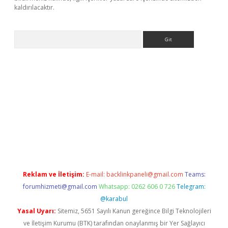
kaldırılacaktır.
Arama
ilbet casino
Reklam ve İletişim:
E-mail:
backlinkpaneli@gmail.com
Teams:
forumhizmeti@gmail.com
Whatsapp: 0262 606 0 726
Telegram:
@karabul
Yasal Uyarı:
Sitemiz, 5651 Sayılı Kanun gereğince Bilgi Teknolojileri
ve İletişim Kurumu (BTK) tarafından onaylanmış bir Yer Sağlayıcı