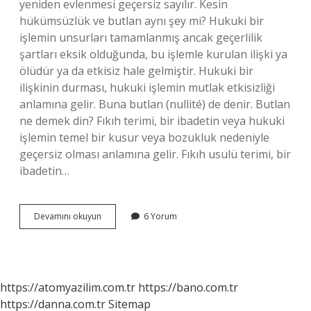
yeniden evlenmesi geçersiz sayılır. Kesin
hükümsüzlük ve butlan aynı şey mi? Hukuki bir
işlemin unsurları tamamlanmış ancak geçerlilik
şartları eksik olduğunda, bu işlemle kurulan ilişki ya
ölüdür ya da etkisiz hale gelmiştir. Hukuki bir
ilişkinin durması, hukuki işlemin mutlak etkisizliği
anlamına gelir. Buna butlan (nullité) de denir. Butlan
ne demek din? Fıkıh terimi, bir ibadetin veya hukuki
işlemin temel bir kusur veya bozukluk nedeniyle
geçersiz olması anlamına gelir. Fıkıh usulü terimi, bir
ibadetin…
Yokluk
Devamını okuyun
6 Yorum
Ve
Butlan
Ne
Demek
https://atomyazilim.com.tr
https://bano.com.tr
https://danna.com.tr
Sitemap