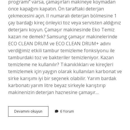
programı” varsa, çamaşırları makineye koymadan
önce kapağını kapatın. Ön taraftaki deterjan
çekmecesini açın. II numaralı deterjan bölmesine 1
çay bardağı kireç önleyici toz veya servisten aldığınız
deterjanı koyun. Çamaşır makinesinde Eko Temiz
kazan ne demek? Samsung çamaşır makinelerinde
ECO CLEAN DRUM ve ECO CLEAN DRUM+ adını
verdiğimiz etkili tambur temizleme fonksiyonu ile
tamburdaki toz ve bakteriler temizleniyor. Kazan
temizleme ne kullanılır? Tıkanıklıkları ve kireçleri
temizlemek için yaygın olarak kullanılan karbonat ve
sirke karışımı iyi bir seçenek olabilir. Yarım bardak
karbonatı yarım litre beyaz sirkeyle karıştırıp
makinenizin deterjan haznesine çamaşır…
Eko
Devamını okuyun
6 Yorum
Temiz
Kazan
Yaparken