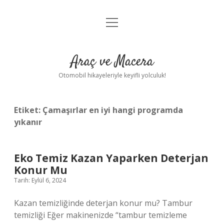
menüyü
Anasayfa
aç
Gizlilik Politikası
Araç ve Macera
Yasal Uyarı
Otomobil hikayeleriyle keyifli yolculuk!
Hakkımızda
Etiket:
Çamaşırlar en iyi hangi programda
yıkanır
Eko Temiz Kazan Yaparken Deterjan
Konur Mu
Tarih: Eylül 6, 2024
Kazan temizliğinde deterjan konur mu? Tambur
temizliği Eğer makinenizde “tambur temizleme