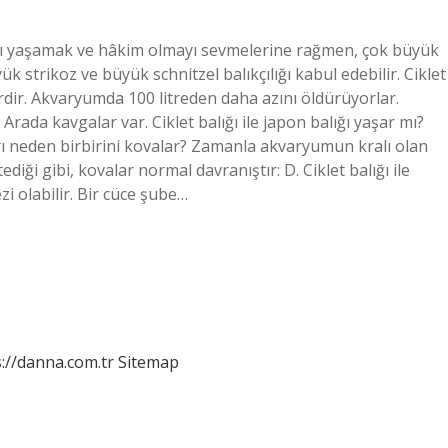
layı yaşamak ve hâkim olmayı sevmelerine rağmen, çok büyük
 strikoz ve büyük schnitzel balıkçılığı kabul edebilir. Ciklet
lerdir. Akvaryumda 100 litreden daha azını öldürüyorlar.
Arada kavgalar var. Ciklet balığı ile japon balığı yaşar mı?
arı neden birbirini kovalar? Zamanla akvaryumun kralı olan
diği gibi, kovalar normal davranıştır: D. Ciklet balığı ile
i olabilir. Bir cüce şube…
://danna.com.tr
Sitemap