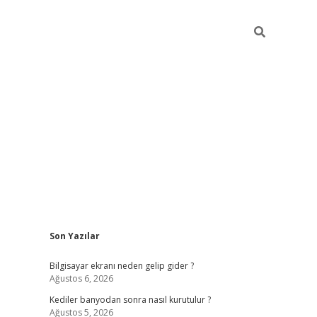
Sidebar
Son Yazılar
ilbet casino
Bilgisayar ekranı neden gelip gider ?
Ağustos 6, 2026
Kediler banyodan sonra nasıl kurutulur ?
Ağustos 5, 2026