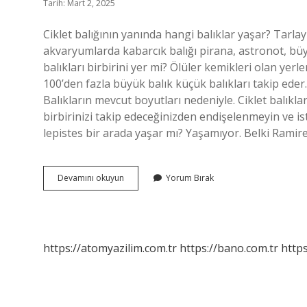
Tarih: Mart 2, 2025
Ciklet balığının yanında hangi balıklar yaşar? Tar
akvaryumlarda kabarcık balığı pirana, astronot, büyük
balıkları birbirini yer mi? Ölüler kemikleri olan yer
100’den fazla büyük balık küçük balıkları takip eder. 
Balıkların mevcut boyutları nedeniyle. Ciklet balıkl
birbirinizi takip edeceğinizden endişelenmeyin ve iste
lepistes bir arada yaşar mı? Yaşamıyor. Belki Ramirez
Ciklet
Devamını okuyun
Yorum Bırak
Balığı
Diğer
Balıkları
Yer
Mi
https://atomyazilim.com.tr
https://bano.com.tr
https