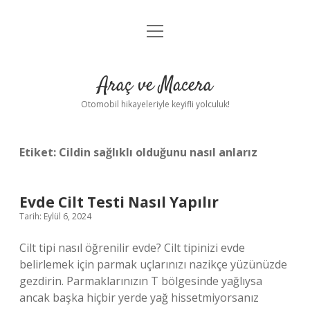
menüyü
Anasayfa
aç
Gizlilik Politikası
Araç ve Macera
Yasal Uyarı
Otomobil hikayeleriyle keyifli yolculuk!
Hakkımızda
Etiket:
Cildin sağlıklı olduğunu nasıl anlarız
Evde Cilt Testi Nasıl Yapılır
Tarih: Eylül 6, 2024
Cilt tipi nasıl öğrenilir evde? Cilt tipinizi evde
belirlemek için parmak uçlarınızı nazikçe yüzünüzde
gezdirin. Parmaklarınızın T bölgesinde yağlıysa
ancak başka hiçbir yerde yağ hissetmiyorsanız