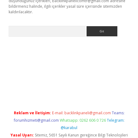
düşündüğünüz içerikleri,
backlinkpanelicomtr@gmail.com
adresine
bildirmeniz halinde, ilgili içerikler yasal süre içerisinde sitemizden
kaldırılacaktır.
Arama
o
Reklam ve İletişim:
E-mail:
backlinkpaneli@gmail.com
Teams:
forumhizmeti@gmail.com
Whatsapp: 0262 606 0 726
Telegram:
@karabul
Yasal Uyarı:
Sitemiz, 5651 Sayılı Kanun gereğince Bilgi Teknolojileri