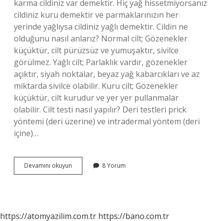
karma cildiniz var demektir. Hiç yağ hissetmiyorsanız
cildiniz kuru demektir ve parmaklarınızın her
yerinde yağlıysa cildiniz yağlı demektir. Cildin ne
olduğunu nasıl anlarız? Normal cilt; Gözenekler
küçüktür, cilt pürüzsüz ve yumuşaktır, sivilce
görülmez. Yağlı cilt; Parlaklık vardır, gözenekler
açıktır, siyah noktalar, beyaz yağ kabarcıkları ve az
miktarda sivilce olabilir. Kuru cilt; Gözenekler
küçüktür, cilt kurudur ve yer yer pullanmalar
olabilir. Cilt testi nasıl yapılır? Deri testleri prick
yöntemi (deri üzerine) ve intradermal yöntem (deri
içine)…
Evde
Devamını okuyun
8 Yorum
Cilt
Testi
Nasıl
Yapılır
https://atomyazilim.com.tr
https://bano.com.tr