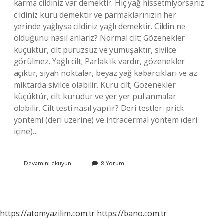
karma cildiniz var demektir. Hiç yağ hissetmiyorsanız
cildiniz kuru demektir ve parmaklarınızın her
yerinde yağlıysa cildiniz yağlı demektir. Cildin ne
olduğunu nasıl anlarız? Normal cilt; Gözenekler
küçüktür, cilt pürüzsüz ve yumuşaktır, sivilce
görülmez. Yağlı cilt; Parlaklık vardır, gözenekler
açıktır, siyah noktalar, beyaz yağ kabarcıkları ve az
miktarda sivilce olabilir. Kuru cilt; Gözenekler
küçüktür, cilt kurudur ve yer yer pullanmalar
olabilir. Cilt testi nasıl yapılır? Deri testleri prick
yöntemi (deri üzerine) ve intradermal yöntem (deri
içine)…
Evde
Devamını okuyun
8 Yorum
Cilt
Testi
Nasıl
Yapılır
https://atomyazilim.com.tr
https://bano.com.tr