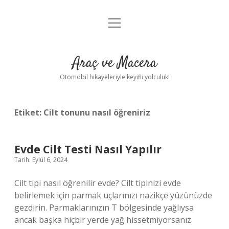
menüyü
Anasayfa
aç
Gizlilik Politikası
Araç ve Macera
Yasal Uyarı
Otomobil hikayeleriyle keyifli yolculuk!
Hakkımızda
Etiket:
Cilt tonunu nasıl öğreniriz
Evde Cilt Testi Nasıl Yapılır
Tarih: Eylül 6, 2024
Cilt tipi nasıl öğrenilir evde? Cilt tipinizi evde
belirlemek için parmak uçlarınızı nazikçe yüzünüzde
gezdirin. Parmaklarınızın T bölgesinde yağlıysa
ancak başka hiçbir yerde yağ hissetmiyorsanız