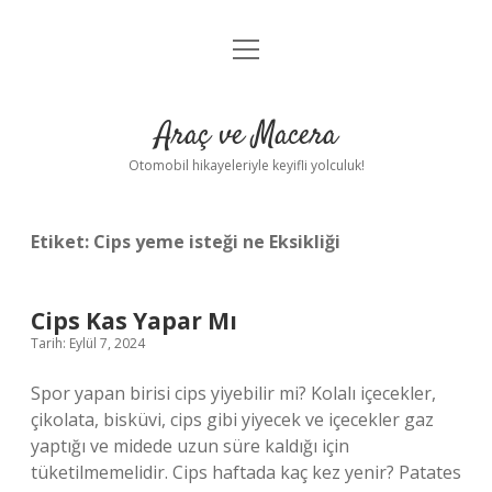
menüyü
Anasayfa
aç
Gizlilik Politikası
Araç ve Macera
Yasal Uyarı
Otomobil hikayeleriyle keyifli yolculuk!
Hakkımızda
Etiket:
Cips yeme isteği ne Eksikliği
Cips Kas Yapar Mı
Tarih: Eylül 7, 2024
Spor yapan birisi cips yiyebilir mi? Kolalı içecekler,
çikolata, bisküvi, cips gibi yiyecek ve içecekler gaz
yaptığı ve midede uzun süre kaldığı için
tüketilmemelidir. Cips haftada kaç kez yenir? Patates