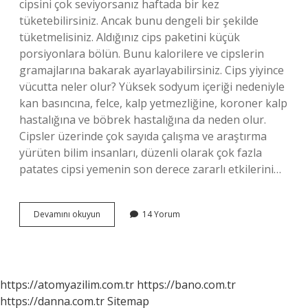
cipsini çok seviyorsanız haftada bir kez
tüketebilirsiniz. Ancak bunu dengeli bir şekilde
tüketmelisiniz. Aldığınız cips paketini küçük
porsiyonlara bölün. Bunu kalorilere ve cipslerin
gramajlarına bakarak ayarlayabilirsiniz. Cips yiyince
vücutta neler olur? Yüksek sodyum içeriği nedeniyle
kan basıncına, felce, kalp yetmezliğine, koroner kalp
hastalığına ve böbrek hastalığına da neden olur.
Cipsler üzerinde çok sayıda çalışma ve araştırma
yürüten bilim insanları, düzenli olarak çok fazla
patates cipsi yemenin son derece zararlı etkilerini…
Cips
Devamını okuyun
14 Yorum
Kas
Yapar
Mı
https://atomyazilim.com.tr
https://bano.com.tr
https://danna.com.tr
Sitemap