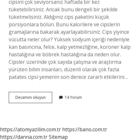
cipsini çok seviyorsanız haftada bir kez
tüketebilirsiniz. Ancak bunu dengeli bir şekilde
tüketmelisiniz. Aldığınız cips paketini küçük
porsiyonlara bölün. Bunu kalorilere ve cipslerin
gramajlarına bakarak ayarlayabilirsiniz. Cips yiyince
vücutta neler olur? Yüksek sodyum içeriği nedeniyle
kan basıncına, felce, kalp yetmezliğine, koroner kalp
hastalığına ve böbrek hastalığına da neden olur.
Cipsler üzerinde çok sayıda çalışma ve araştırma
yürüten bilim insanları, düzenli olarak çok fazla
patates cipsi yemenin son derece zararlı etkilerini…
Cips
Devamını okuyun
14 Yorum
Kas
Yapar
Mı
https://atomyazilim.com.tr
https://bano.com.tr
https://danna.com.tr
Sitemap