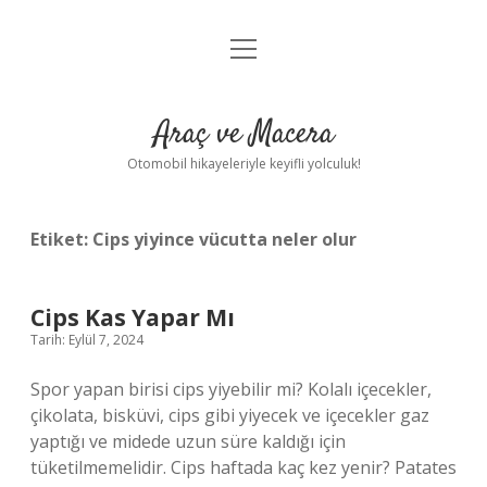
menüyü
Anasayfa
aç
Gizlilik Politikası
Araç ve Macera
Yasal Uyarı
Otomobil hikayeleriyle keyifli yolculuk!
Hakkımızda
Etiket:
Cips yiyince vücutta neler olur
Cips Kas Yapar Mı
Tarih: Eylül 7, 2024
Spor yapan birisi cips yiyebilir mi? Kolalı içecekler,
çikolata, bisküvi, cips gibi yiyecek ve içecekler gaz
yaptığı ve midede uzun süre kaldığı için
tüketilmemelidir. Cips haftada kaç kez yenir? Patates