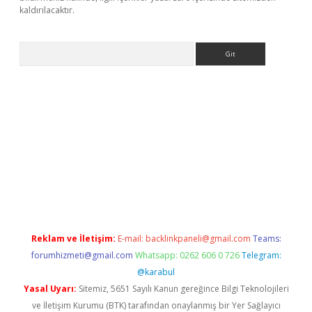
kaldırılacaktır.
Arama
ilbet casino
Reklam ve İletişim:
E-mail:
backlinkpaneli@gmail.com
Teams:
forumhizmeti@gmail.com
Whatsapp: 0262 606 0 726
Telegram:
@karabul
Yasal Uyarı:
Sitemiz, 5651 Sayılı Kanun gereğince Bilgi Teknolojileri
ve İletişim Kurumu (BTK) tarafından onaylanmış bir Yer Sağlayıcı