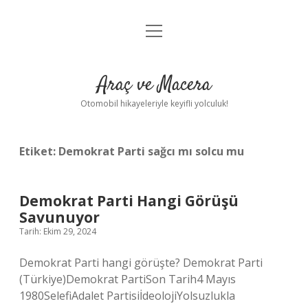
menüyü
Anasayfa
aç
Gizlilik Politikası
Araç ve Macera
Yasal Uyarı
Otomobil hikayeleriyle keyifli yolculuk!
Hakkımızda
Etiket:
Demokrat Parti sağcı mı solcu mu
Demokrat Parti Hangi Görüşü
Savunuyor
Tarih: Ekim 29, 2024
Demokrat Parti hangi görüşte? Demokrat Parti
(Türkiye)Demokrat PartiSon Tarih4 Mayıs
1980SelefiAdalet PartisiİdeolojiYolsuzlukla