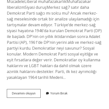
MücadeleLiberal muhafazakarlıkMuhafazakar
liberalizmSiyasi duruşMerkez sağ7 satır daha
Demokrat Parti sağcı mı solcu mu? Ancak merkez-
sağ meselesinde ortak bir analize ulaşılamadığı için
tartışmalar devam ediyor. Türkiye’de merkez-sağ
siyasi hayatına 1946’da kurulan Demokrat Parti (DP)
ile başladı. DP’nin on yıllık iktidarından sonra Adalet
Partisi (AP), 1961’de DP’nin yerini aldı ve merkez-sağ
partiyi kurdu. Demokratlar neyi savunur? Sosyal
konular. Modern Demokrat Parti sosyal eşitliğe ve
eşit fırsatlara değer verir. Demokratlar oy kullanma
haklarını ve LGBT hakları da dahil olmak üzere
azınlık haklarını destekler. Parti, ilk kez ayrımcılığı
yasaklayan 1964 tarihli Medeni…
Demokrat
Devamını okuyun
Yorum Bırak
Parti
Hangi
Görüşü