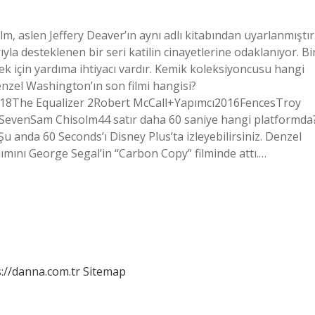
m, aslen Jeffery Deaver’ın aynı adlı kitabından uyarlanmıştır
la desteklenen bir seri katilin cinayetlerine odaklanıyor. Bi
ek için yardıma ihtiyacı vardır. Kemik koleksiyoncusu hangi
nzel Washington’ın son filmi hangisi?
018The Equalizer 2Robert McCall+Yapımcı2016FencesTroy
evenSam Chisolm44 satır daha 60 saniye hangi platformda
 Şu anda 60 Seconds’ı Disney Plus’ta izleyebilirsiniz. Denzel
ımını George Segal’in “Carbon Copy” filminde attı.…
://danna.com.tr
Sitemap