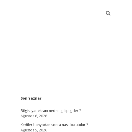
Sidebar
Son Yazılar
ilbet cas
Bilgisayar ekranı neden gelip gider ?
Ağustos 6, 2026
Kediler banyodan sonra nasıl kurutulur ?
Ağustos 5, 2026