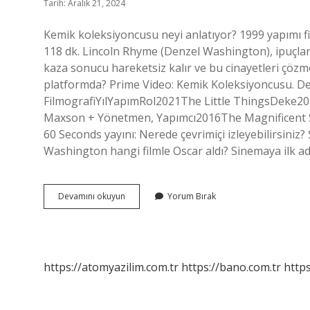
Tarih: Aralık 21, 2024
Kemik koleksiyoncusu neyi anlatıyor? 1999 yapımı fil
118 dk. Lincoln Rhyme (Denzel Washington), ipuçlarıy
kaza sonucu hareketsiz kalır ve bu cinayetleri çözm
platformda? Prime Video: Kemik Koleksiyoncusu. De
FilmografiYılYapımRol2021The Little ThingsDeke2
Maxson + Yönetmen, Yapımcı2016The Magnificent S
60 Seconds yayını: Nerede çevrimiçi izleyebilirsiniz?
Washington hangi filmle Oscar aldı? Sinemaya ilk ad
Kemik
Devamını okuyun
Yorum Bırak
Koleksiyoncusu
Gerçek
Mi
https://atomyazilim.com.tr
https://bano.com.tr
https