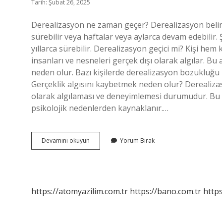
Tarih: Şubat 26, 2025
Derealizasyon ne zaman geçer? Derealizasyon belirtil
sürebilir veya haftalar veya aylarca devam edebilir. 
yıllarca sürebilir. Derealizasyon geçici mi? Kişi h
insanları ve nesneleri gerçek dışı olarak algılar. 
neden olur. Bazı kişilerde derealizasyon bozukluğu u
Gerçeklik algısını kaybetmek neden olur? Derealizasy
olarak algılaması ve deneyimlemesi durumudur. Bu 
psikolojik nedenlerden kaynaklanır.…
Derealizasyon
Devamını okuyun
Yorum Bırak
Kendiliğinden
Geçer
Mi
https://atomyazilim.com.tr
https://bano.com.tr
https