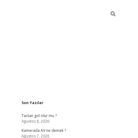
Sidebar
Son Yazılar
ilbet casi
Tactan gol olur mu ?
Ağustos 8, 2026
Kamerada AV ne demek ?
Ağustos 7, 2026