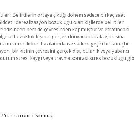
eri: Belirtilerin ortaya çıktığı dönem sadece birkaç saat
Şiddetli derealizasyon bozukluğu olan kişilerde belirtiler
em kendisinden hem de çevresinden kopmuştur ve etrafındaki
Bu algısal bozukluk kişinin gerçek dünyadan uzaklaşmasına
zun sürebilirken bazılarında ise sadece geçici bir süreçtir.
on, bir kişinin çevresini gerçek dışı, bulanık veya yabancı
durum stres, kaygı veya travma sonrası stres bozukluğu gib
://danna.com.tr
Sitemap