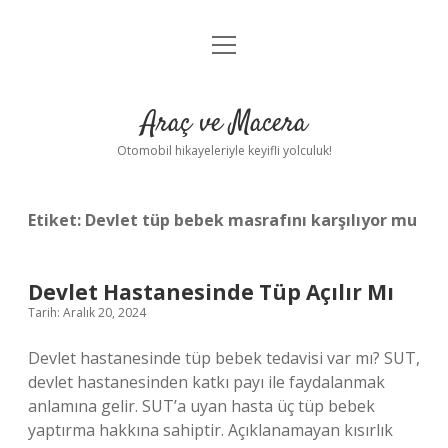
menüyü
Anasayfa
aç
Gizlilik Politikası
Araç ve Macera
Yasal Uyarı
Otomobil hikayeleriyle keyifli yolculuk!
Hakkımızda
Etiket:
Devlet tüp bebek masrafını karşılıyor mu
Devlet Hastanesinde Tüp Açılır Mı
Tarih: Aralık 20, 2024
Devlet hastanesinde tüp bebek tedavisi var mı? SUT,
devlet hastanesinden katkı payı ile faydalanmak
anlamına gelir. SUT’a uyan hasta üç tüp bebek
yaptırma hakkına sahiptir. Açıklanamayan kısırlık