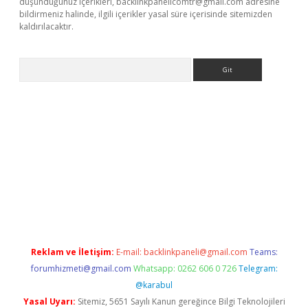
düşündüğünüz içerikleri,
backlinkpanelicomtr@gmail.com
adresine
bildirmeniz halinde, ilgili içerikler yasal süre içerisinde sitemizden
kaldırılacaktır.
Arama
ilbet casino
Reklam ve İletişim:
E-mail:
backlinkpaneli@gmail.com
Teams:
forumhizmeti@gmail.com
Whatsapp: 0262 606 0 726
Telegram:
@karabul
Yasal Uyarı:
Sitemiz, 5651 Sayılı Kanun gereğince Bilgi Teknolojileri