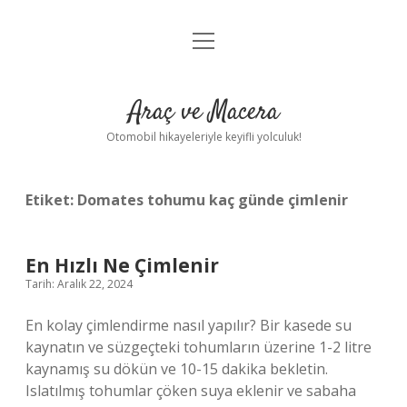
menüyü
Anasayfa
aç
Gizlilik Politikası
Araç ve Macera
Yasal Uyarı
Otomobil hikayeleriyle keyifli yolculuk!
Hakkımızda
Etiket:
Domates tohumu kaç günde çimlenir
En Hızlı Ne Çimlenir
Tarih: Aralık 22, 2024
En kolay çimlendirme nasıl yapılır? Bir kasede su
kaynatın ve süzgeçteki tohumların üzerine 1-2 litre
kaynamış su dökün ve 10-15 dakika bekletin.
Islatılmış tohumlar çöken suya eklenir ve sabaha