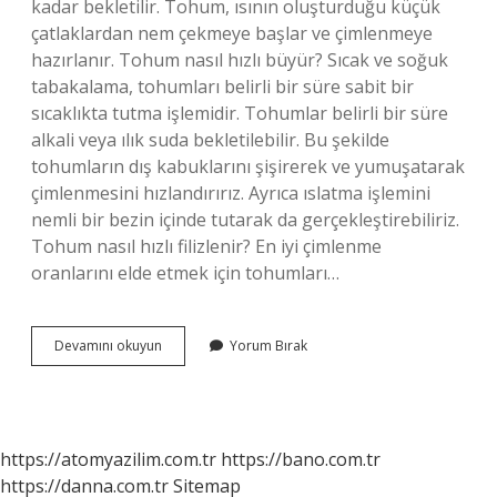
kadar bekletilir. Tohum, ısının oluşturduğu küçük
çatlaklardan nem çekmeye başlar ve çimlenmeye
hazırlanır. Tohum nasıl hızlı büyür? Sıcak ve soğuk
tabakalama, tohumları belirli bir süre sabit bir
sıcaklıkta tutma işlemidir. Tohumlar belirli bir süre
alkali veya ılık suda bekletilebilir. Bu şekilde
tohumların dış kabuklarını şişirerek ve yumuşatarak
çimlenmesini hızlandırırız. Ayrıca ıslatma işlemini
nemli bir bezin içinde tutarak da gerçekleştirebiliriz.
Tohum nasıl hızlı filizlenir? En iyi çimlenme
oranlarını elde etmek için tohumları…
En
Devamını okuyun
Yorum Bırak
Hızlı
Ne
Çimlenir
https://atomyazilim.com.tr
https://bano.com.tr
https://danna.com.tr
Sitemap