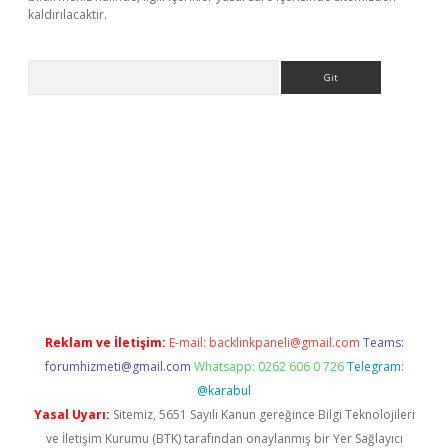
kaldırılacaktır.
Arama
 casino
Reklam ve İletişim:
E-mail:
backlinkpaneli@gmail.com
Teams:
forumhizmeti@gmail.com
Whatsapp: 0262 606 0 726
Telegram:
@karabul
Yasal Uyarı:
Sitemiz, 5651 Sayılı Kanun gereğince Bilgi Teknolojileri
ve İletişim Kurumu (BTK) tarafından onaylanmış bir Yer Sağlayıcı