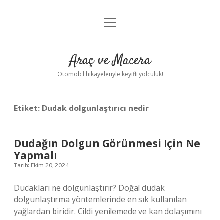
menüyü
Anasayfa
aç
Gizlilik Politikası
Araç ve Macera
Yasal Uyarı
Otomobil hikayeleriyle keyifli yolculuk!
Hakkımızda
Etiket:
Dudak dolgunlaştırıcı nedir
Dudağın Dolgun Görünmesi Için Ne
Yapmalı
Tarih: Ekim 20, 2024
Dudakları ne dolgunlaştırır? Doğal dudak
dolgunlaştırma yöntemlerinde en sık kullanılan
yağlardan biridir. Cildi yenilemede ve kan dolaşımını