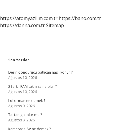
Için
Ne
Yapmalı
https://atomyazilim.com.tr
https://bano.com.tr
https://danna.com.tr
Sitemap
Sidebar
Son Yazılar
Derin dondurucu patlıcan nasıl konur ?
Ağustos 10, 2026
2 farklı RAM takılırsa ne olur ?
Ağustos 10, 2026
Lol orman ne demek ?
Ağustos 9, 2026
Tactan gol olur mu ?
Ağustos 8, 2026
Kamerada AV ne demek ?