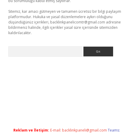
bu sorumluluğu kabul etmiş sayılırlar.
Sitemiz, kar amacı gütmeyen ve tamamen ücretsiz bir bilgi paylaşım
platformudur. Hukuka ve yasal düzenlemelere aykırı olduğunu
düşündüğünüz içerikleri,
backlinkpanelicomtr@gmail.com
adresine
bildirmeniz halinde, ilgili içerikler yasal süre içerisinde sitemizden
kaldırılacaktır.
Arama
o
Reklam ve İletişim:
E-mail:
backlinkpaneli@gmail.com
Teams: