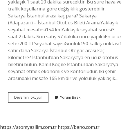
yaklaşık 1 saat 20 dakika sürecektir. Bu süre hava ve
trafik koşullarına göre değişiklik gösterebilir.
Sakarya İstanbul arası kaç para? Sakarya
(Adapazarı) – İstanbul Otobüs Bileti AramaYaklaşık
seyahat mesafesi154 kmYaklaşık seyahat süresi3
saat 2 dakikaSon satış 57 dakika önce yapıldıEn ucuz
sefer200 TLSeyahat sayısıGünlük190 kalkış noktası1
satır daha Sakarya İstanbul Otogar arası kaç
kilometre? İstanbul’dan Sakarya’ya en ucuz otobüs
biletini bulun. Kamil Koç ile İstanbul’dan Sakarya’ya
seyahat etmek ekonomik ve konforludur. İki şehir
arasındaki mesafe 165 km’dir ve yolculuk yaklaşık…
Sakarya
Devamını okuyun
Yorum Bırak
İStanbul
Arası
Arabayla
Kaç
Saat
https://atomyazilim.com.tr
https://bano.com.tr