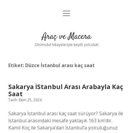
menüyü
Anasayfa
aç
Gizlilik Politikası
Araç ve Macera
Yasal Uyarı
Otomobil hikayeleriyle keyifli yolculuk!
Hakkımızda
Etiket:
Düzce İstanbul arası kaç saat
Sakarya İStanbul Arası Arabayla Kaç
Saat
Tarih: Ekim 25, 2024
Sakarya İstanbul arası kaç saat sürüyor? Sakarya ile
İstanbul arasındaki mesafe yaklaşık 163 km’dir.
Kamil Koç ile Sakarya’dan İstanbul’a yolculuğunuz