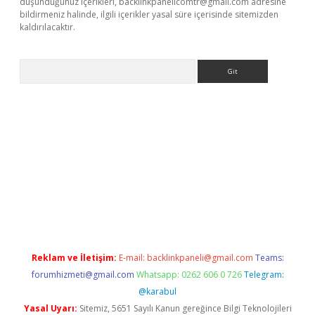
düşündüğünüz içerikleri,
backlinkpanelicomtr@gmail.com
adresine
bildirmeniz halinde, ilgili içerikler yasal süre içerisinde sitemizden
kaldırılacaktır.
Arama
ilbet casino
Reklam ve İletişim:
E-mail:
backlinkpaneli@gmail.com
Teams:
forumhizmeti@gmail.com
Whatsapp: 0262 606 0 726
Telegram:
@karabul
Yasal Uyarı:
Sitemiz, 5651 Sayılı Kanun gereğince Bilgi Teknolojileri