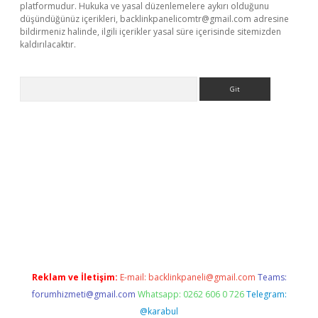
platformudur. Hukuka ve yasal düzenlemelere aykırı olduğunu
düşündüğünüz içerikleri,
backlinkpanelicomtr@gmail.com
adresine
bildirmeniz halinde, ilgili içerikler yasal süre içerisinde sitemizden
kaldırılacaktır.
Arama
ilbet casino
Reklam ve İletişim:
E-mail:
backlinkpaneli@gmail.com
Teams:
forumhizmeti@gmail.com
Whatsapp: 0262 606 0 726
Telegram:
@karabul