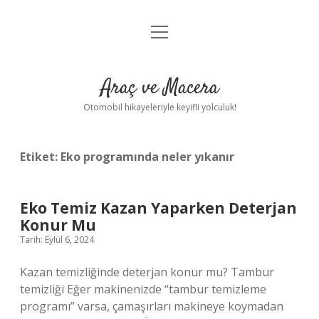
menüyü
Anasayfa
aç
Gizlilik Politikası
Araç ve Macera
Yasal Uyarı
Otomobil hikayeleriyle keyifli yolculuk!
Hakkımızda
Etiket:
Eko programında neler yıkanır
Eko Temiz Kazan Yaparken Deterjan
Konur Mu
Tarih: Eylül 6, 2024
Kazan temizliğinde deterjan konur mu? Tambur
temizliği Eğer makinenizde “tambur temizleme
programı” varsa, çamaşırları makineye koymadan