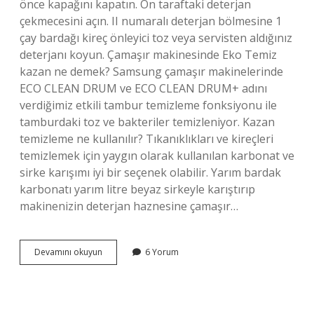
önce kapağını kapatın. Ön taraftaki deterjan
çekmecesini açın. II numaralı deterjan bölmesine 1
çay bardağı kireç önleyici toz veya servisten aldığınız
deterjanı koyun. Çamaşır makinesinde Eko Temiz
kazan ne demek? Samsung çamaşır makinelerinde
ECO CLEAN DRUM ve ECO CLEAN DRUM+ adını
verdiğimiz etkili tambur temizleme fonksiyonu ile
tamburdaki toz ve bakteriler temizleniyor. Kazan
temizleme ne kullanılır? Tıkanıklıkları ve kireçleri
temizlemek için yaygın olarak kullanılan karbonat ve
sirke karışımı iyi bir seçenek olabilir. Yarım bardak
karbonatı yarım litre beyaz sirkeyle karıştırıp
makinenizin deterjan haznesine çamaşır…
Eko
Devamını okuyun
6 Yorum
Temiz
Kazan
Yaparken
Deterjan