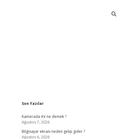
Sidebar
Son Yazılar
ilbet casi
Kamerada AV ne demek ?
Ağustos 7, 2026
Bilgisayar ekranı neden gelip gider ?
Ağustos 6, 2026