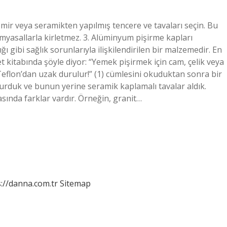
emir veya seramikten yapılmış tencere ve tavaları seçin. Bu
imyasallarla kirletmez. 3. Alüminyum pişirme kapları
 gibi sağlık sorunlarıyla ilişkilendirilen bir malzemedir. En
t kitabında şöyle diyor: “Yemek pişirmek için cam, çelik veya
Teflon’dan uzak durulur!” (1) cümlesini okuduktan sonra bir
durduk ve bunun yerine seramik kaplamalı tavalar aldık.
sında farklar vardır. Örneğin, granit…
://danna.com.tr
Sitemap