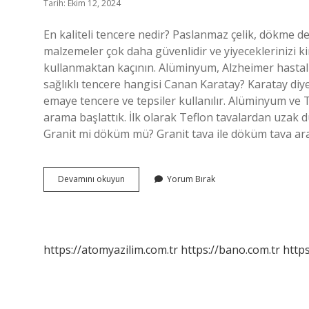
Tarih: Ekim 12, 2024
En kaliteli tencere nedir? Paslanmaz çelik, dökme d
malzemeler çok daha güvenlidir ve yiyeceklerinizi k
kullanmaktan kaçının. Alüminyum, Alzheimer hastalığı
sağlıklı tencere hangisi Canan Karatay? Karatay diye
emaye tencere ve tepsiler kullanılır. Alüminyum ve 
arama başlattık. İlk olarak Teflon tavalardan uzak 
Granit mi döküm mü? Granit tava ile döküm tava ara
En
Devamını okuyun
Yorum Bırak
Dayanıklı
Tencere
Hangisi
https://atomyazilim.com.tr
https://bano.com.tr
https