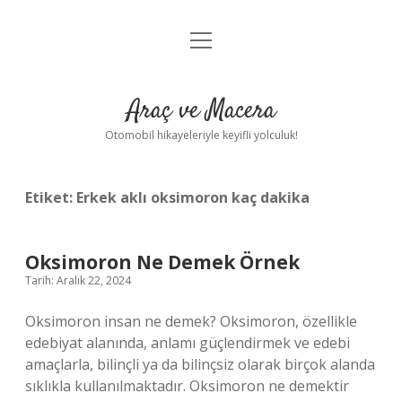
menüyü
Anasayfa
aç
Gizlilik Politikası
Araç ve Macera
Yasal Uyarı
Otomobil hikayeleriyle keyifli yolculuk!
Hakkımızda
Etiket:
Erkek aklı oksimoron kaç dakika
Oksimoron Ne Demek Örnek
Tarih: Aralık 22, 2024
Oksimoron insan ne demek? Oksimoron, özellikle
edebiyat alanında, anlamı güçlendirmek ve edebi
amaçlarla, bilinçli ya da bilinçsiz olarak birçok alanda
sıklıkla kullanılmaktadır. Oksimoron ne demektir