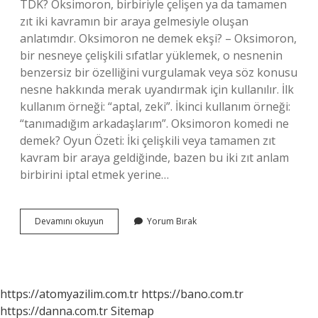
TDK? Oksimoron, birbiriyle çelişen ya da tamamen
zıt iki kavramın bir araya gelmesiyle oluşan
anlatımdır. Oksimoron ne demek ekşi? – Oksimoron,
bir nesneye çelişkili sıfatlar yüklemek, o nesnenin
benzersiz bir özelliğini vurgulamak veya söz konusu
nesne hakkında merak uyandırmak için kullanılır. İlk
kullanım örneği: “aptal, zeki”. İkinci kullanım örneği:
“tanımadığım arkadaşlarım”. Oksimoron komedi ne
demek? Oyun Özeti: İki çelişkili veya tamamen zıt
kavram bir araya geldiğinde, bazen bu iki zıt anlam
birbirini iptal etmek yerine…
Oksimoron
Devamını okuyun
Yorum Bırak
Ne
Demek
Örnek
https://atomyazilim.com.tr
https://bano.com.tr
https://danna.com.tr
Sitemap