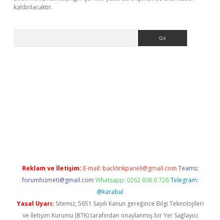
kaldırılacaktır.
Arama
ilbet casino
Reklam ve İletişim:
E-mail:
backlinkpaneli@gmail.com
Teams:
forumhizmeti@gmail.com
Whatsapp: 0262 606 0 726
Telegram:
@karabul
Yasal Uyarı:
Sitemiz, 5651 Sayılı Kanun gereğince Bilgi Teknolojileri
ve İletişim Kurumu (BTK) tarafından onaylanmış bir Yer Sağlayıcı