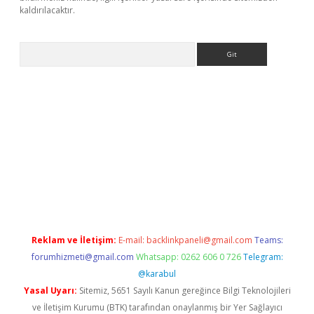
kaldırılacaktır.
Arama
ilbet casino
Reklam ve İletişim:
E-mail:
backlinkpaneli@gmail.com
Teams:
forumhizmeti@gmail.com
Whatsapp: 0262 606 0 726
Telegram:
@karabul
Yasal Uyarı:
Sitemiz, 5651 Sayılı Kanun gereğince Bilgi Teknolojileri
ve İletişim Kurumu (BTK) tarafından onaylanmış bir Yer Sağlayıcı