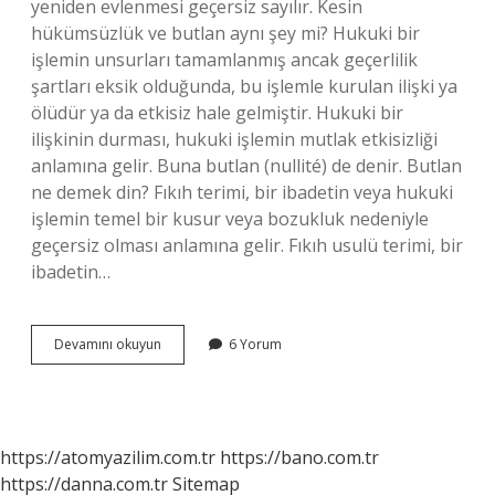
yeniden evlenmesi geçersiz sayılır. Kesin
hükümsüzlük ve butlan aynı şey mi? Hukuki bir
işlemin unsurları tamamlanmış ancak geçerlilik
şartları eksik olduğunda, bu işlemle kurulan ilişki ya
ölüdür ya da etkisiz hale gelmiştir. Hukuki bir
ilişkinin durması, hukuki işlemin mutlak etkisizliği
anlamına gelir. Buna butlan (nullité) de denir. Butlan
ne demek din? Fıkıh terimi, bir ibadetin veya hukuki
işlemin temel bir kusur veya bozukluk nedeniyle
geçersiz olması anlamına gelir. Fıkıh usulü terimi, bir
ibadetin…
Yokluk
Devamını okuyun
6 Yorum
Ve
Butlan
Ne
Demek
https://atomyazilim.com.tr
https://bano.com.tr
https://danna.com.tr
Sitemap