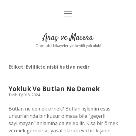
menüyü
Anasayfa
aç
Gizlilik Politikası
Araç ve Macera
Yasal Uyarı
Otomobil hikayeleriyle keyifli yolculuk!
Hakkımızda
Etiket:
Evlilikte nisbi butlan nedir
Yokluk Ve Butlan Ne Demek
Tarih: Eylül 8, 2024
Butlan ne demek örnek? Butlan, işlemin esas
unsurlarında bir kusur olmasa bile “geçerli
sayılmayan” anlamına da gelebilir. Kısa bir örnek
vermek gerekirse; yasal olarak evli bir kişinin