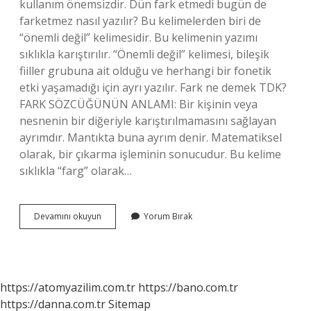
kullanım önemsizdir. Dün fark etmedi bugün de
farketmez nasıl yazılır? Bu kelimelerden biri de
“önemli değil” kelimesidir. Bu kelimenin yazımı
sıklıkla karıştırılır. “Önemli değil” kelimesi, bileşik
fiiller grubuna ait olduğu ve herhangi bir fonetik
etki yaşamadığı için ayrı yazılır. Fark ne demek TDK?
FARK SÖZCÜĞÜNÜN ANLAMI: Bir kişinin veya
nesnenin bir diğeriyle karıştırılmamasını sağlayan
ayrımdır. Mantıkta buna ayrım denir. Matematiksel
olarak, bir çıkarma işleminin sonucudur. Bu kelime
sıklıkla “farg” olarak…
Fark
Devamını okuyun
Yorum Bırak
Etmez
Ne
Demek
Tdk
https://atomyazilim.com.tr
https://bano.com.tr
https://danna.com.tr
Sitemap