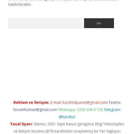
kaldırılacaktır.
Arama
lbet casino
Reklam ve İletişim:
E-mail:
backlinkpaneli@gmail.com
Teams:
forumhizmeti@gmail.com
Whatsapp: 0262 606 0 726
Telegram:
@karabul
Yasal Uyarı:
Sitemiz, 5651 Sayılı Kanun gereğince Bilgi Teknolojileri
ve İletişim Kurumu (BTK) tarafından onaylanmış bir Yer Sağlayıcı