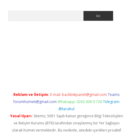
Arama
ilbet casino
Reklam ve İletişim:
E-mail:
backlinkpaneli@gmail.com
Teams:
forumhizmeti@gmail.com
Whatsapp: 0262 606 0 726
Telegram:
@karabul
Yasal Uyarı:
Sitemiz, 5651 Sayılı Kanun gereğince Bilgi Teknolojileri
ve İletişim Kurumu (BTK) tarafından onaylanmış bir Yer Sağlayıcı
olarak hizmet vermektedir. Bu nedenle, sitedeki içerikleri proaktif