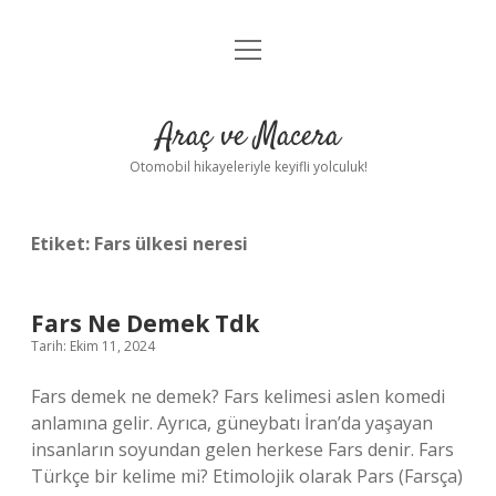
menüyü
Anasayfa
aç
Gizlilik Politikası
Araç ve Macera
Yasal Uyarı
Otomobil hikayeleriyle keyifli yolculuk!
Hakkımızda
Etiket:
Fars ülkesi neresi
Fars Ne Demek Tdk
Tarih: Ekim 11, 2024
Fars demek ne demek? Fars kelimesi aslen komedi
anlamına gelir. Ayrıca, güneybatı İran’da yaşayan
insanların soyundan gelen herkese Fars denir. Fars
Türkçe bir kelime mi? Etimolojik olarak Pars (Farsça)