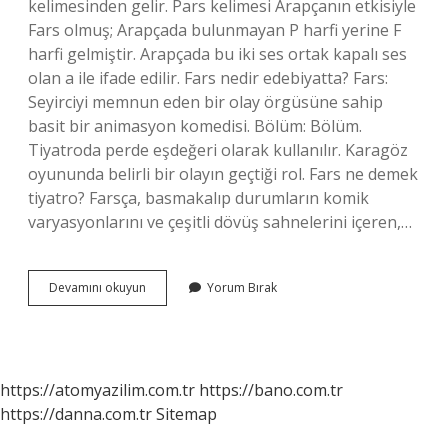
kelimesinden gelir. Pars kelimesi Arapçanın etkisiyle
Fars olmuş; Arapçada bulunmayan P harfi yerine F
harfi gelmiştir. Arapçada bu iki ses ortak kapalı ses
olan a ile ifade edilir. Fars nedir edebiyatta? Fars:
Seyirciyi memnun eden bir olay örgüsüne sahip
basit bir animasyon komedisi. Bölüm: Bölüm.
Tiyatroda perde eşdeğeri olarak kullanılır. Karagöz
oyununda belirli bir olayın geçtiği rol. Fars ne demek
tiyatro? Farsça, basmakalıp durumların komik
varyasyonlarını ve çeşitli dövüş sahnelerini içeren,…
Fars
Devamını okuyun
Yorum Bırak
Ne
Demek
Tdk
https://atomyazilim.com.tr
https://bano.com.tr
https://danna.com.tr
Sitemap