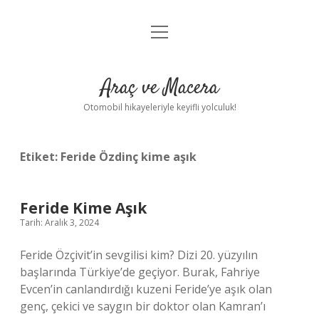
menüyü
Anasayfa
aç
Gizlilik Politikası
Araç ve Macera
Yasal Uyarı
Otomobil hikayeleriyle keyifli yolculuk!
Hakkımızda
Etiket:
Feride Özdinç kime aşık
Feride Kime Aşık
Tarih: Aralık 3, 2024
Feride Özçivit’in sevgilisi kim? Dizi 20. yüzyılın
başlarında Türkiye’de geçiyor. Burak, Fahriye
Evcen’in canlandırdığı kuzeni Feride’ye aşık olan
genç, çekici ve saygın bir doktor olan Kamran’ı