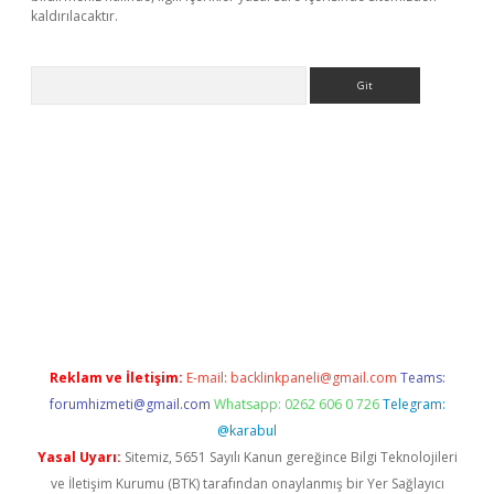
kaldırılacaktır.
Arama
o
Reklam ve İletişim:
E-mail:
backlinkpaneli@gmail.com
Teams:
forumhizmeti@gmail.com
Whatsapp: 0262 606 0 726
Telegram:
@karabul
Yasal Uyarı:
Sitemiz, 5651 Sayılı Kanun gereğince Bilgi Teknolojileri
ve İletişim Kurumu (BTK) tarafından onaylanmış bir Yer Sağlayıcı