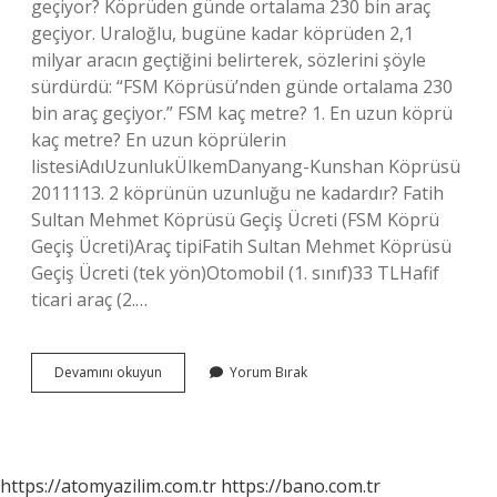
geçiyor? Köprüden günde ortalama 230 bin araç
geçiyor. Uraloğlu, bugüne kadar köprüden 2,1
milyar aracın geçtiğini belirterek, sözlerini şöyle
sürdürdü: “FSM Köprüsü’nden günde ortalama 230
bin araç geçiyor.” FSM kaç metre? 1. En uzun köprü
kaç metre? En uzun köprülerin
listesiAdıUzunlukÜlkemDanyang-Kunshan Köprüsü
2011113. 2 köprünün uzunluğu ne kadardır? Fatih
Sultan Mehmet Köprüsü Geçiş Ücreti (FSM Köprü
Geçiş Ücreti)Araç tipiFatih Sultan Mehmet Köprüsü
Geçiş Ücreti (tek yön)Otomobil (1. sınıf)33 TLHafif
ticari araç (2.…
Fsm
Devamını okuyun
Yorum Bırak
Uzunluğu
Ne
Kadar
https://atomyazilim.com.tr
https://bano.com.tr