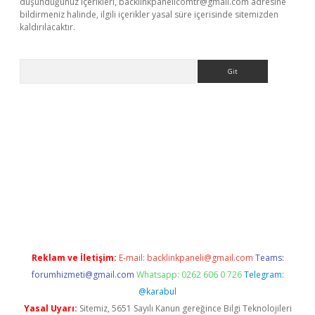
düşündüğünüz içerikleri,
backlinkpanelicomtr@gmail.com
adresine
bildirmeniz halinde, ilgili içerikler yasal süre içerisinde sitemizden
kaldırılacaktır.
Arama
ilbet casino
Reklam ve İletişim:
E-mail:
backlinkpaneli@gmail.com
Teams:
forumhizmeti@gmail.com
Whatsapp: 0262 606 0 726
Telegram:
@karabul
Yasal Uyarı:
Sitemiz, 5651 Sayılı Kanun gereğince Bilgi Teknolojileri