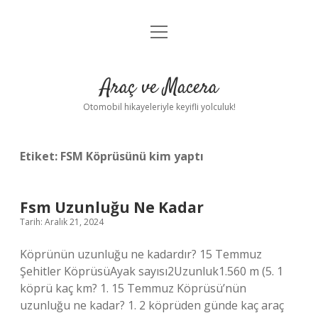
menüyü
Anasayfa
aç
Gizlilik Politikası
Araç ve Macera
Yasal Uyarı
Otomobil hikayeleriyle keyifli yolculuk!
Hakkımızda
Etiket:
FSM Köprüsünü kim yaptı
Fsm Uzunluğu Ne Kadar
Tarih: Aralık 21, 2024
Köprünün uzunluğu ne kadardır? 15 Temmuz
Şehitler KöprüsüAyak sayısı2Uzunluk1.560 m (5. 1
köprü kaç km? 1. 15 Temmuz Köprüsü’nün
uzunluğu ne kadar? 1. 2 köprüden günde kaç araç