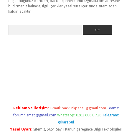
düşündüğünüz içerikleri,
backlinkpanelicomtr@gmail.com
adresine
bildirmeniz halinde, ilgili içerikler yasal süre içerisinde sitemizden
kaldırılacaktır.
Arama
ilbet casino
Reklam ve İletişim:
E-mail:
backlinkpaneli@gmail.com
Teams:
forumhizmeti@gmail.com
Whatsapp: 0262 606 0 726
Telegram:
@karabul
Yasal Uyarı:
Sitemiz, 5651 Sayılı Kanun gereğince Bilgi Teknolojileri