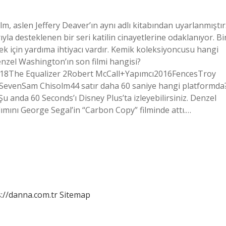
m, aslen Jeffery Deaver’ın aynı adlı kitabından uyarlanmıştır
la desteklenen bir seri katilin cinayetlerine odaklanıyor. Bi
ek için yardıma ihtiyacı vardır. Kemik koleksiyoncusu hangi
nzel Washington’ın son filmi hangisi?
018The Equalizer 2Robert McCall+Yapımcı2016FencesTroy
evenSam Chisolm44 satır daha 60 saniye hangi platformda
 Şu anda 60 Seconds’ı Disney Plus’ta izleyebilirsiniz. Denzel
ımını George Segal’in “Carbon Copy” filminde attı.…
://danna.com.tr
Sitemap