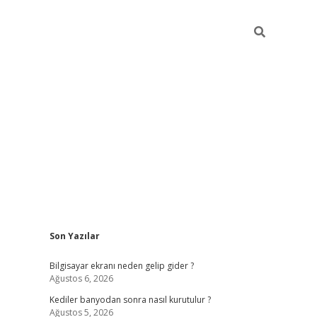
Sidebar
Son Yazılar
ilbet cas
Bilgisayar ekranı neden gelip gider ?
Ağustos 6, 2026
Kediler banyodan sonra nasıl kurutulur ?
Ağustos 5, 2026