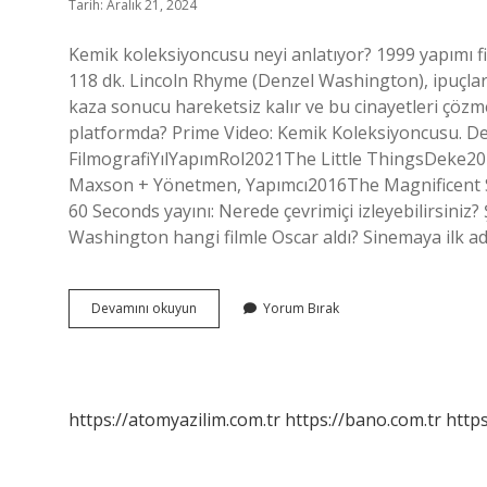
Tarih: Aralık 21, 2024
Kemik koleksiyoncusu neyi anlatıyor? 1999 yapımı fil
118 dk. Lincoln Rhyme (Denzel Washington), ipuçlarıy
kaza sonucu hareketsiz kalır ve bu cinayetleri çözm
platformda? Prime Video: Kemik Koleksiyoncusu. De
FilmografiYılYapımRol2021The Little ThingsDeke2
Maxson + Yönetmen, Yapımcı2016The Magnificent S
60 Seconds yayını: Nerede çevrimiçi izleyebilirsiniz?
Washington hangi filmle Oscar aldı? Sinemaya ilk ad
Kemik
Devamını okuyun
Yorum Bırak
Koleksiyoncusu
Gerçek
Mi
https://atomyazilim.com.tr
https://bano.com.tr
https