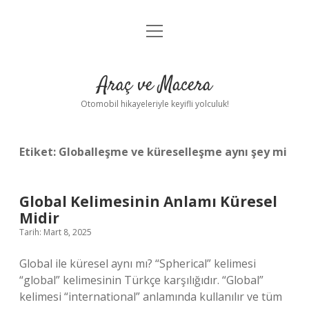
menüyü
Anasayfa
aç
Gizlilik Politikası
Araç ve Macera
Yasal Uyarı
Otomobil hikayeleriyle keyifli yolculuk!
Hakkımızda
Etiket:
Globalleşme ve küreselleşme aynı şey mi
Global Kelimesinin Anlamı Küresel
Midir
Tarih: Mart 8, 2025
Global ile küresel aynı mı? “Spherical” kelimesi
“global” kelimesinin Türkçe karşılığıdır. “Global”
kelimesi “international” anlamında kullanılır ve tüm